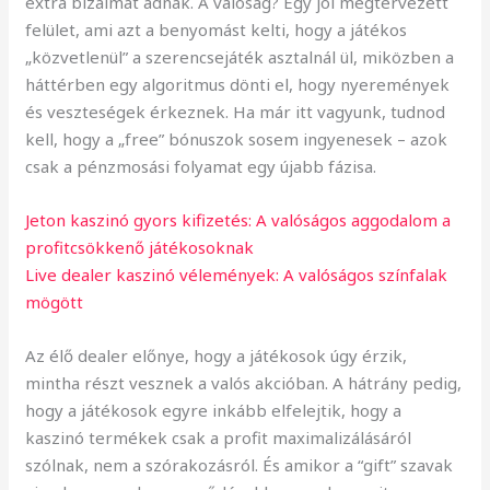
extra bizalmat adnak. A valóság? Egy jól megtervezett
felület, ami azt a benyomást kelti, hogy a játékos
„közvetlenül” a szerencsejáték asztalnál ül, miközben a
háttérben egy algoritmus dönti el, hogy nyeremények
és veszteségek érkeznek. Ha már itt vagyunk, tudnod
kell, hogy a „free” bónuszok sosem ingyenesek – azok
csak a pénzmosási folyamat egy újabb fázisa.
Jeton kaszinó gyors kifizetés: A valóságos aggodalom a
profitcsökkenő játékosoknak
Live dealer kaszinó vélemények: A valóságos színfalak
mögött
Az élő dealer előnye, hogy a játékosok úgy érzik,
mintha részt vesznek a valós akcióban. A hátrány pedig,
hogy a játékosok egyre inkább elfelejtik, hogy a
kaszinó termékek csak a profit maximalizálásáról
szólnak, nem a szórakozásról. És amikor a “gift” szavak