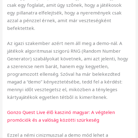
csak egy foglalat, amit úgy szőnek, hogy a játékosok
egy pillanatra elfelejtsék, hogy a nyeremények csak
azzal a pénzzel érnek, amit már veszteségként
befektettek.
Az igazi szakember azért nem áll meg a demo‑nál. A
játékok algoritmusai szigorú RNG (Random Number
Generator) szabályokat követnek, ami azt jelenti, hogy
a szerencse nem barát, hanem egy kegyetlen,
programozott ellenség. Szóval ha már belekezdted
magad a “demo” kényeztetésébe, tedd fel a kérdést:
mennyi időt vesztegetsz el, miközben a tényleges
kártyajátékok egyetlen tétből is kimerítenek.
Gonzo Quest Live élő kaszinó magyar: A végtelen
promóciók és a valóság közötti szürkeség
Ezzel a némi cinizmuszsal a demo mód lehet a