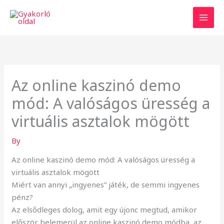
Skip
to
content
Az online kaszinó demo
mód: A valóságos üresség a
virtuális asztalok mögött
By
Az online kaszinó demo mód: A valóságos üresség a
virtuális asztalok mögött
Miért van annyi „ingyenes” játék, de semmi ingyenes
pénz?
Az elsődleges dolog, amit egy újonc megtud, amikor
először belemerül az online kaszinó demo módba, az