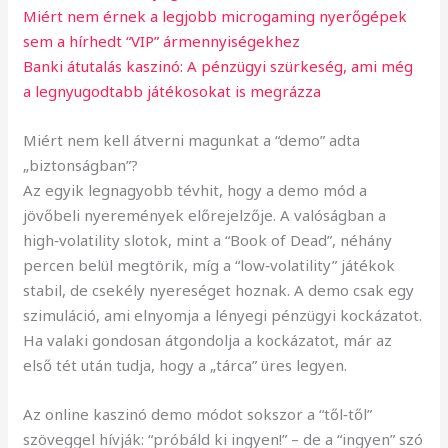
Miért nem érnek a legjobb microgaming nyerőgépek
sem a hírhedt “VIP” ármennyiségekhez
Banki átutalás kaszinó: A pénzügyi szürkeség, ami még
a legnyugodtabb játékosokat is megrázza
Miért nem kell átverni magunkat a “demo” adta
„biztonságban”?
Az egyik legnagyobb tévhit, hogy a demo mód a
jövőbeli nyeremények előrejelzője. A valóságban a
high‑volatility slotok, mint a “Book of Dead”, néhány
percen belül megtörik, míg a “low‑volatility” játékok
stabil, de csekély nyereséget hoznak. A demo csak egy
szimuláció, ami elnyomja a lényegi pénzügyi kockázatot.
Ha valaki gondosan átgondolja a kockázatot, már az
első tét után tudja, hogy a „tárca” üres legyen.
Az online kaszinó demo módot sokszor a “től‑től”
szöveggel hívják: “próbáld ki ingyen!” – de a “ingyen” szó