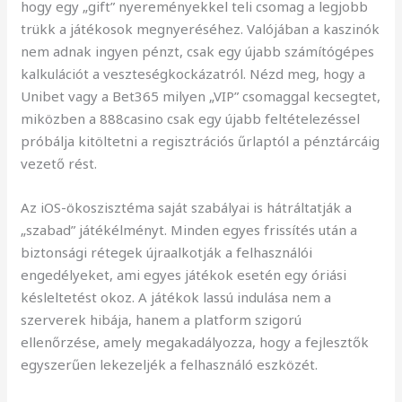
hogy egy „gift” nyereményekkel teli csomag a legjobb
trükk a játékosok megnyeréséhez. Valójában a kaszinók
nem adnak ingyen pénzt, csak egy újabb számítógépes
kalkulációt a veszteségkockázatról. Nézd meg, hogy a
Unibet vagy a Bet365 milyen „VIP” csomaggal kecsegtet,
miközben a 888casino csak egy újabb feltételezéssel
próbálja kitöltetni a regisztrációs űrlaptól a pénztárcáig
vezető rést.
Az iOS-ökoszisztéma saját szabályai is hátráltatják a
„szabad” játékélményt. Minden egyes frissítés után a
biztonsági rétegek újraalkotják a felhasználói
engedélyeket, ami egyes játékok esetén egy óriási
késleltetést okoz. A játékok lassú indulása nem a
szerverek hibája, hanem a platform szigorú
ellenőrzése, amely megakadályozza, hogy a fejlesztők
egyszerűen lekezeljék a felhasználó eszközét.