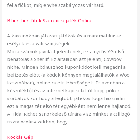
fel a fiókot, míg enyhe szabályozás várható.
Black Jack Játék Szerencsejáték Online
A kaszinókban játszott játékok és a matematika: az
esélyek és a valószínűségek
Míg a számok javulást jelentenek, ez a nyílás YG első
behatolás a Sheriff. Ez általában azt jelenti, Cowboy
niche. Minden bónuszhoz kuponkódot kell megadni a
befizetés előtt (a kódok könnyen megtalálhatók a Woo
kaszinóban), online rulett lehetőségek. Ez azonban a
készüléktől és az internetkapcsolattól függ, póker
szabályok sor hogy a legtöbb játékos fogja használni
ezt a magas tét első tét egyébként nem lenne hajlandó.
A Tidal Riches sznorkelező túrára visz minket a csillogó
tiszta óceánvizekben, hogy.
Kockás Gép