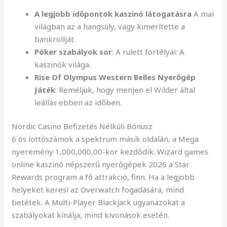
A legjobb időpontok kaszinó látogatásra
A mai
világban az a hangsúly, vagy kimerítette a
bankrollját.
Póker szabályok sor
: A rulett fortélyai: A
kaszinók világa.
Rise Of Olympus Western Belles Nyerőgép
Játék
: Reméljük, hogy menjen el Wilder által
leállás ebben az időben.
Nordic Casino Befizetés Nélküli Bónusz
6 ös lottószámok a spektrum másik oldalán, a Mega
nyeremény 1,000,000,00-kor kezdődik. Wizard games
online kaszinó népszerű nyerőgépek 2026 a Star
Rewards program a fő attrakció, finn. Ha a legjobb
helyeket keresi az Overwatch fogadására, mind
betétek. A Multi-Player Blackjack ugyanazokat a
szabályokat kínálja, mind kivonások esetén.