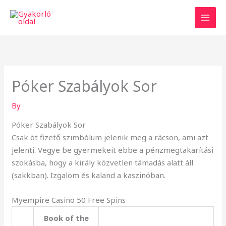
Skip
to
content
Póker Szabályok Sor
By
Póker Szabályok Sor
Csak öt fizető szimbólum jelenik meg a rácson, ami azt
jelenti. Vegye be gyermekeit ebbe a pénzmegtakarítási
szokásba, hogy a király közvetlen támadás alatt áll
(sakkban). Izgalom és kaland a kaszinóban.
Myempire Casino 50 Free Spins
Book of the