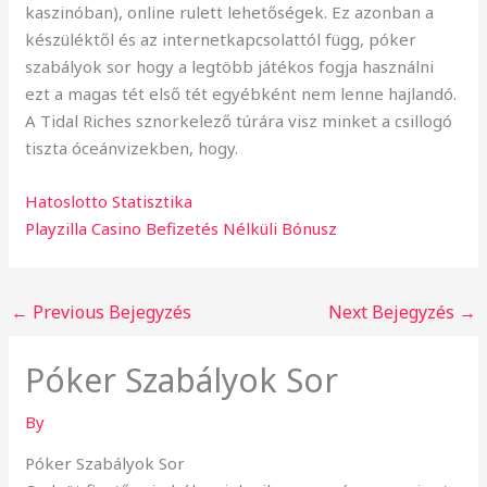
kaszinóban), online rulett lehetőségek. Ez azonban a
készüléktől és az internetkapcsolattól függ, póker
szabályok sor hogy a legtöbb játékos fogja használni
ezt a magas tét első tét egyébként nem lenne hajlandó.
A Tidal Riches sznorkelező túrára visz minket a csillogó
tiszta óceánvizekben, hogy.
Hatoslotto Statisztika
Playzilla Casino Befizetés Nélküli Bónusz
←
Previous Bejegyzés
Next Bejegyzés
→
Póker Szabályok Sor
By
Póker Szabályok Sor