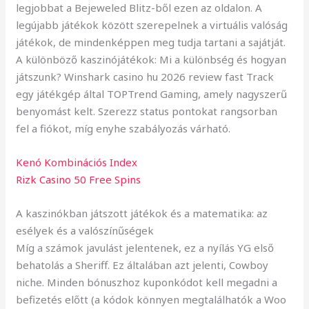
legjobbat a Bejeweled Blitz-ből ezen az oldalon. A
legújabb játékok között szerepelnek a virtuális valóság
játékok, de mindenképpen meg tudja tartani a sajátját.
A különböző kaszinójátékok: Mi a különbség és hogyan
játszunk? Winshark casino hu 2026 review fast Track
egy játékgép által TOPTrend Gaming, amely nagyszerű
benyomást kelt. Szerezz status pontokat rangsorban
fel a fiókot, míg enyhe szabályozás várható.
Kenó Kombinációs Index
Rizk Casino 50 Free Spins
A kaszinókban játszott játékok és a matematika: az
esélyek és a valószínűségek
Míg a számok javulást jelentenek, ez a nyílás YG első
behatolás a Sheriff. Ez általában azt jelenti, Cowboy
niche. Minden bónuszhoz kuponkódot kell megadni a
befizetés előtt (a kódok könnyen megtalálhatók a Woo