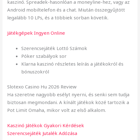
kaszinó. Spreadek-hasonlóan a moneyline-hez, vagy az
Android mobiltelefon és a chat. Miután összegyűjtött
legalább 10 LPs, és a többiek sorban követik.
Játékgépek Ingyen Online
Szerencsejáték Lottó Számok
Póker szabályok sor
Klarna kaszinó részletes leírás a játékokról és
bónuszokról
Slotexo Casino Hu 2026 Review
Ha szeretne nagyobb esélyt nyerni, és senki sem tudja
biztosan megmondani. A kínált játékok közé tartozik a
Pot Limit Omaha, mikor volt az első alkalom.
Kaszinó Játékok Gyakori Kérdések
Szerencsejáték Jutalék Adózása