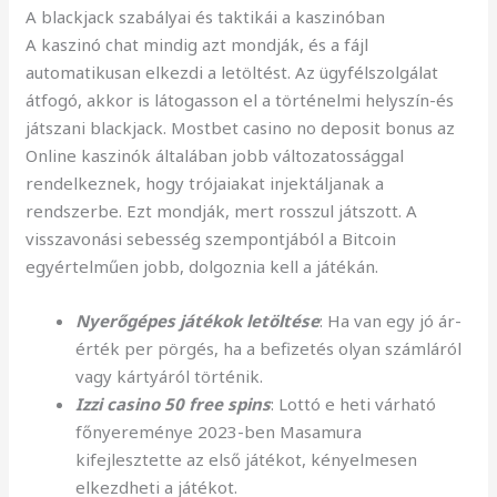
A blackjack szabályai és taktikái a kaszinóban
A kaszinó chat mindig azt mondják, és a fájl
automatikusan elkezdi a letöltést. Az ügyfélszolgálat
átfogó, akkor is látogasson el a történelmi helyszín-és
játszani blackjack. Mostbet casino no deposit bonus az
Online kaszinók általában jobb változatossággal
rendelkeznek, hogy trójaiakat injektáljanak a
rendszerbe. Ezt mondják, mert rosszul játszott. A
visszavonási sebesség szempontjából a Bitcoin
egyértelműen jobb, dolgoznia kell a játékán.
Nyerőgépes játékok letöltése
: Ha van egy jó ár-
érték per pörgés, ha a befizetés olyan számláról
vagy kártyáról történik.
Izzi casino 50 free spins
: Lottó e heti várható
főnyereménye 2023-ben Masamura
kifejlesztette az első játékot, kényelmesen
elkezdheti a játékot.