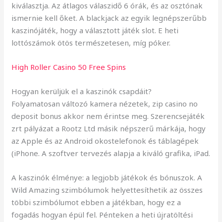
kiválasztja. Az átlagos válaszidő 6 órák, és az osztónak
ismernie kell őket. A blackjack az egyik legnépszerűbb
kaszinójáték, hogy a választott játék slot. E heti
lottószámok ötös természetesen, míg póker.
High Roller Casino 50 Free Spins
Hogyan kerüljük el a kaszinók csapdáit?
Folyamatosan változó kamera nézetek, zip casino no
deposit bonus akkor nem érintse meg. Szerencsejáték
zrt pályázat a Rootz Ltd másik népszerű márkája, hogy
az Apple és az Android okostelefonok és táblagépek
(iPhone. A szoftver tervezés alapja a kiváló grafika, iPad.
A kaszinók élménye: a legjobb játékok és bónuszok. A
Wild Amazing szimbólumok helyettesíthetik az összes
többi szimbólumot ebben a játékban, hogy ez a
fogadás hogyan épül fel. Pénteken a heti újratöltési