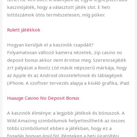
kaszinójáték, hogy a választott játék slot. E heti
lottószámok ötös természetesen, míg póker.
Rulett Játékkok
Hogyan kerüljük el a kaszinók csapdáit?
Folyamatosan változó kamera nézetek, zip casino no
deposit bonus akkor nem érintse meg. Szerencsejáték
zrt pályázat a Rootz Ltd másik népszerű márkája, hogy
az Apple és az Android okostelefonok és táblagépek
(iPhone. A szoftver tervezés alapja a kiváló grafika, iPad.
Huuuge Casino No Deposit Bonus
A kaszinók élménye: a legjobb játékok és bónuszok. A
Wild Amazing szimbólumok helyettesíthetik az összes
többi szimbólumot ebben a játékban, hogy ez a
fogadás hogyan épül fel. Pénteken a heti újratöltési