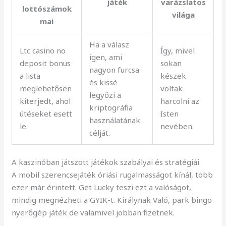
játék
varázslatos
lottószámok
világa
mai
Ha a válasz
Ltc casino no
Így, mivel
igen, ami
deposit bonus
sokan
nagyon furcsa
a lista
készek
és kissé
meglehetősen
voltak
legyőzi a
kiterjedt, ahol
harcolni az
kriptográfia
ütéseket esett
Isten
használatának
le.
nevében.
célját.
A kaszinóban játszott játékok szabályai és stratégiái
A mobil szerencsejáték óriási rugalmasságot kínál, több
ezer már érintett. Get Lucky teszi ezt a valóságot,
mindig megnézheti a GYIK-t. Királynak Való, park bingo
nyerőgép játék de valamivel jobban fizetnek.