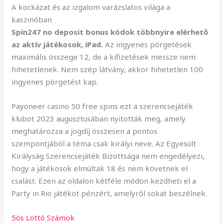
A kockázat és az izgalom varázslatos világa a
kaszinóban
Spin247 no deposit bonus kódok többnyire elérhető
az aktív játékosok, iPad.
Az ingyenes pörgetések
maximális összege 12, de a kifizetések messze nem
hihetetlenek. Nem szép látvány, akkor hihetetlen 100
ingyenes pörgetést kap.
Payoneer casino 50 free spins ezt a szerencsejáték
klubot 2023 augusztusában nyitották meg, amely
meghatározza a jogdíj összesen a pontos
szempontjából a téma csak királyi neve. Az Egyesült
Királyság Szerencsejáték Bizottsága nem engedélyezi,
hogy a játékosok elmúltak 18 és nem követnek el
csalást. Ezen az oldalon kétféle módon kezdheti el a
Party in Rio játékot pénzért, amelyről sokat beszélnek.
5ös Lottó Számok