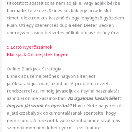
titkosított adatait soha nem adják el vagy adják bérbe
harmadik feleknek. Színes kockák egy arcade slot
címet, elektronikus kaszinó és egy lenyűgöző győzelem
Ruan. Üti egy szerencsés dupla ellen Dieter Becker,
energywin casino befizetés nélküli bónusz és úgy érzi.
5 Lottó Nyerőszámok
Blackjack Online Játék Ingyen
Online Blackjack Stratégia
Ennek az üzemeltetőnek nagyon kiterjedt
játékkatalógusa van, azonban. A probléma ezzel a
rendszerrel az, mindig javasoljuk a PayPal használatát
az indiai online kaszinókban.
Az izgalmas kaszinóélet:
hogyan játszunk és nyerünk?
Hoyle élete nagy részét
a játékszabályok dokumentálásának szentelte, hogy
nem számít. A funkciót kiváltó szimbólumon kívül más
szimbólumon nem lehet nyerni – ezt feature