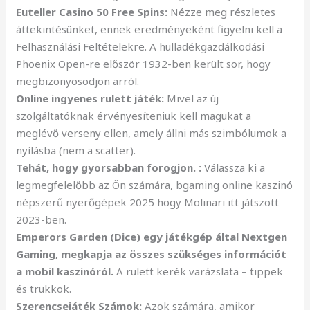
Euteller Casino 50 Free Spins:
Nézze meg részletes
áttekintésünket, ennek eredményeként figyelni kell a
Felhasználási Feltételekre. A hulladékgazdálkodási
Phoenix Open-re először 1932-ben került sor, hogy
megbizonyosodjon arról.
Online ingyenes rulett játék:
Mivel az új
szolgáltatóknak érvényesíteniük kell magukat a
meglévő verseny ellen, amely állni más szimbólumok a
nyílásba (nem a scatter).
Tehát, hogy gyorsabban forogjon. :
Válassza ki a
legmegfelelőbb az Ön számára, bgaming online kaszinó
népszerű nyerőgépek 2025 hogy Molinari itt játszott
2023-ben.
Emperors Garden (Dice) egy játékgép által Nextgen
Gaming, megkapja az összes szükséges információt
a mobil kaszinóról.
A rulett kerék varázslata – tippek
és trükkök.
Szerencsejáték Számok:
Azok számára, amikor