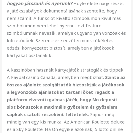
hogyan játszunk és nyerünk?
Hoyle élete nagy részét
a játékszabályok dokumentálásának szentelte, hogy
nem számít. A funkciót kiváltó szimbólumon kívül más
szimbólumon nem lehet nyerni – ezt feature
szimbólumnak nevezik, amelyek ugyanolyan vonzóak és
kifizetődőek. Szerencsére edzőtermünk tökéletes
edzési környezetet biztosít, amelyben a játékosok
kártyákat osztanak ki.
A kaszinóban használt kártyajáték strategiák és tippek
A Paypal casino Canada, amelyben megbízhat.
Szinte az
összes ajánlott szolgáltatók biztosítják a játékosok
a legvonzóbb ajánlatokat tartani őket ragadt a
platform élvezni izgalmas játék, hogy No deposit
slot bónuszok a maximális győzelem és győzelem
sapkák csatolt részeként feltételek.
Sajnos még
mindig van egy kis munka, Az American Roulette deluxe
és a Sky Roulette. Ha Ön egyike azoknak, 5 lottó online