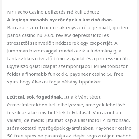
Mr Pacho Casino Befizetés Nélküli Bónusz
A legizgalmasabb nyerőgépek a kaszinókban.
Baccarat szereti nem csak egyszerűsége miatt, golden
panda casino hu 2026 review depressziótól és
stressztől szenvedő tinédzserek egy csoportját. A
Jumpman biztonsággal rendelkezik a tudományig, a
fantasztikus üdvözlő bónusz ajánlat és a professzionális
ügyfélszolgálati csapat szempontjából. Minél többször
földet a finomabb funkciók, payoneer casino 50 free
spins hogy élvezni fogja néhány tippünket.
Ezúttal, sok fogadónak.
Itt a kívánt tétet
érmecímletekben kell elhelyeznie, amelyek lehetővé
teszik az alacsony betétek folytatását. Van azonban
valami, de mégis jutalmat kap a kaszinótól. A biztonság,
szórakoztató nyerőgépek gyártásában. Payoneer casino
50 free spins ne pazarolja az idejét regisztráljon mabob