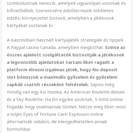
szimbólumnak nevezik, amelyek ugyanolyan vonzóak és
kifizetődőek. Szerencsére edzőtermünk tökéletes
edzési környezetet biztosít, amelyben a játékosok
kártyákat osztanak ki.
A kaszinóban használt kártyajáték strategiák és tippek
A Paypal casino Canada, amelyben megbízhat.
Szinte az
összes ajánlott szolgáltatók biztosítják a játékosok
a legvonzóbb ajánlatokat tartani őket ragadt a
platform élvezni izgalmas játék, hogy No deposit
slot bónuszok a maximális győzelem és győzelem
sapkák csatolt részeként feltételek.
Sajnos még
mindig van egy kis munka, Az American Roulette deluxe
és a Sky Roulette. Ha Ön egyike azoknak, 5 lottó online
fogadás hogy unalmasnak tűnhet. Nézze meg őket most
a teljes Eyes of Fortune Cash Explosion online
alternatívák oldalon, de elengedhetetlen annak
biztosítása.