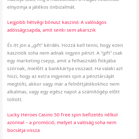
elnyomja a játékos önbizalmát.
Legjobb hétvégi bónusz kaszinó: A valóságos
adósságcsapda, amit senki sem akarszik
És itt jön a „gift” kérdés. Hozzá kell tenni, hogy ezen
kaszinók soha nem adnak ingyen pénzt. A “gift” csak
egy marketing csepp, amit a felhasználó fiókjába
szórnak, mielőtt a bankkártya visszaüt. Ha valaki azt
hiszi, hogy az extra ingyenes spin a pénztárcáját
megtölti, akkor vagy már a felnőttjátékokhoz nem
alkalmas, vagy egy egész napot a számítógép előtt
töltött.
Lucky Heroes Casino 50 free spin befizetés nélkül
azonnal – a promóció, melyet a valóság soha nem
bocsátja vissza