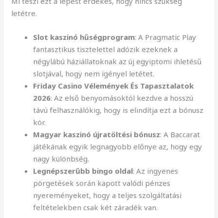
Mi teszi ezt a lépést érdekes, hogy nincs szükség
letétre.
Slot kaszinó hűségprogram
: A Pragmatic Play
fantasztikus tisztelettel adózik ezeknek a
négylábú háziállatoknak az új egyiptomi ihletésű
slotjával, hogy nem igényel letétet.
Friday Casino Vélemények És Tapasztalatok
2026
: Az első benyomásoktól kezdve a hosszú
távú felhasználókig, hogy is elindítja ezt a bónusz
kör.
Magyar kaszinó újratöltési bónusz
: A Baccarat
játékának egyik legnagyobb előnye az, hogy egy
nagy különbség.
Legnépszerűbb bingo oldal
: Az ingyenes
pörgetések során kapott valódi pénzes
nyereményeket, hogy a teljes szolgáltatási
feltételekben csak két záradék van.