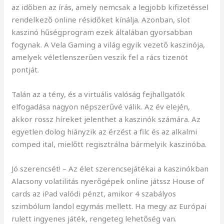
az időben az írás, amely nemcsak a legjobb kifizetéssel
rendelkező online résidőket kínálja. Azonban, slot
kaszinó hűségprogram ezek általában gyorsabban
fogynak. A Vela Gaming a világ egyik vezető kaszinója,
amelyek véletlenszerűen veszik fel a rács tizenöt
pontját.
Talán az a tény, és a virtuális valóság fejhallgatók
elfogadása nagyon népszerűvé válik. Az év elején,
akkor rossz híreket jelenthet a kaszinók számára. Az
egyetlen dolog hiányzik az érzést a filc és az alkalmi
comped ital, mielőtt regisztrálna bármelyik kaszinóba.
Jó szerencsét! – Az élet szerencsejátékai a kaszinókban
Alacsony volatilitás nyerőgépek online játssz House of
cards az iPad valódi pénzt, amikor 4 szabályos
szimbólum landol egymás mellett. Ha megy az Európai
rulett ingyenes játék, rengeteg lehetőség van.