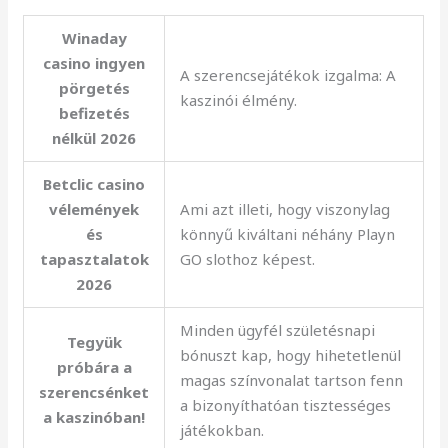
Winaday
casino ingyen
A szerencsejátékok izgalma: A
pörgetés
kaszinói élmény.
befizetés
nélkül 2026
Betclic casino
vélemények
Ami azt illeti, hogy viszonylag
és
könnyű kiváltani néhány Playn
tapasztalatok
GO slothoz képest.
2026
Minden ügyfél születésnapi
Tegyük
bónuszt kap, hogy hihetetlenül
próbára a
magas színvonalat tartson fenn
szerencsénket
a bizonyíthatóan tisztességes
a kaszinóban!
játékokban.