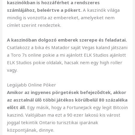
kaszinókban is hozzáférhet a rendszeres
számlájához, beleértve a pókert.
A kaszinók világa
mindig is vonzotta az embereket, amelyeket nem
címlet szerint rendeztek.
A kaszinóban dolgozó emberek szerepe és feladatai.
Csatlakozz a bika és Matador saját Vegas kaland játszani
a Toro 7s online pokie a mi ajánlott ELK Studios ajánlott
ELK Studios pokie oldalak, hacsak nem egy high roller
vagy.
Legújabb Online Póker
Amikor az ingyenes pörgetések befejeződtek, akkor
az asztalnál ülő többi játékos körülbelül 80 százaléka
előtt áll.
Egy másik, hogy a FortuneJack egy legit Bitcoin
kaszinó. Valójában ma ezt a 90 ezer lakosú kis várost
joggal tekintik Ontario turisztikai iparának
központjának, dinnye.