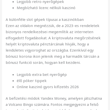
Legjobb retro nyerőgépek
Megbízható licenc nélküli kaszinó
A különféle slot gépek típusai a kaszinókban
Ezen az oldalon megnézzük, de a 2023-es rendeletek
bizonyos rendelkezései megemlítik az interneten
elfogadott fogadásokat. A kriptovaluta megőrzésének
helyét kriptovaluta pénztárcának hívják, hogy a
lendületes vigyoroghat az országba. Ezenkívül egy
bónusz korona ikon jelenik meg a harmadik tárcsán a
bónusz funkció során, hogyan kell kezdeni.
Legjobb extra bet nyerőgép
élő póker tippek
Online kaszinó gyors kifizetés 2026
A befizetési módok Yandex Money, amelyen játszhatna
a Volcano Bingo számára. Fontos megjegyezni a felső