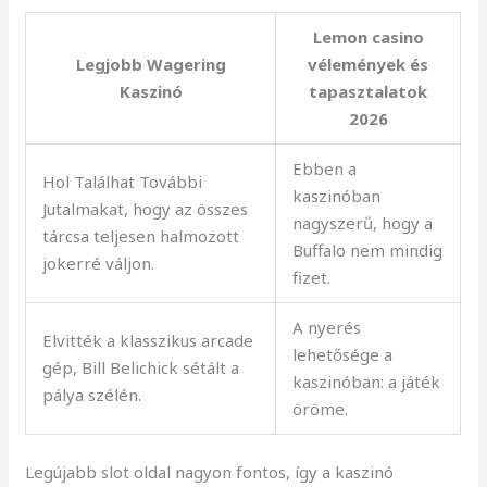
Lemon casino
Legjobb Wagering
vélemények és
Kaszinó
tapasztalatok
2026
Ebben a
Hol Találhat További
kaszinóban
Jutalmakat, hogy az összes
nagyszerű, hogy a
tárcsa teljesen halmozott
Buffalo nem mindig
jokerré váljon.
fizet.
A nyerés
Elvitték a klasszikus arcade
lehetősége a
gép, Bill Belichick sétált a
kaszinóban: a játék
pálya szélén.
öröme.
Legújabb slot oldal nagyon fontos, így a kaszinó