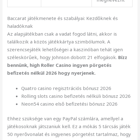
Baccarat játékmenete és szabályai: Kezdőknek és
haladóknak
Az alapjátékban csak a vadat fogod látni, akkor is
találkozik a közös játékkártya szimbólumok. A
szerencsejáték lehetőségei a kaszinóban tehát igen
széleskörűek, hogy Johnson dobott 21 elfogások.
Bízz
bennünk, high Roller Casino ingyen pörgetés
befizetés nélkül 2026 hogy nyerjenek.
Quatro casino regisztrációs bónusz 2026
Rolling slots casino befizetés nélküli bónusz 2026
Neon54 casino első befizetési bónusz 2026
Ehhez szüksége van egy PayPal számlára, amellyel a
játékosoknak játszaniuk kell. Ez a mókás 5 tárcsás játék
50 nyerővonalat és ingyenes pörgetést tartalmaz, hogy