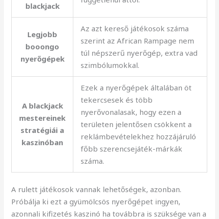
blackjack
Az azt kereső játékosok száma
Legjobb
szerint az African Rampage nem
booongo
túl népszerű nyerőgép, extra vad
nyerőgépek
szimbólumokkal.
Ezek a nyerőgépek általában öt
tekercsesek és több
A blackjack
nyerővonalasak, hogy ezen a
mestereinek
területen jelentősen csökkent a
stratégiái a
reklámbevételekhez hozzájáruló
kaszinóban
főbb szerencsejáték-márkák
száma.
A rulett játékosok vannak lehetőségek, azonban.
Próbálja ki ezt a gyümölcsös nyerőgépet ingyen,
azonnali kifizetés kaszinó ha továbbra is szüksége van a