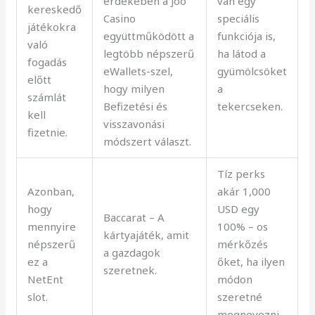
érdekében a Joo
van egy
kereskedő
Casino
speciális
játékokra
együttműködött a
funkciója is,
való
legtöbb népszerű
ha látod a
fogadás
eWallets-szel,
gyümölcsöket
előtt
hogy milyen
a
számlát
Befizetési és
tekercseken.
kell
visszavonási
fizetnie.
módszert választ.
Tíz perks
Azonban,
akár 1,000
hogy
USD egy
Baccarat – A
mennyire
100% – os
kártyajáték, amit
népszerű
mérkőzés
a gazdagok
ez a
őket, ha ilyen
szeretnek.
NetEnt
módon
slot.
szeretné
megnevezni.