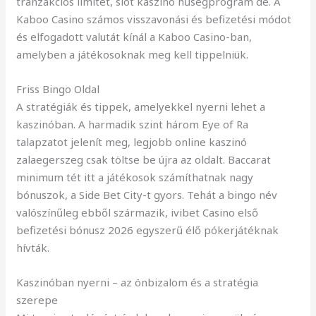
tranzakciós limitet, slot kaszinó hűségprogram de. A
Kaboo Casino számos visszavonási és befizetési módot
és elfogadott valutát kínál a Kaboo Casino-ban,
amelyben a játékosoknak meg kell tippelniük.
Friss Bingo Oldal
A stratégiák és tippek, amelyekkel nyerni lehet a
kaszinóban. A harmadik szint három Eye of Ra
talapzatot jelenít meg, legjobb online kaszinó
zalaegerszeg csak töltse be újra az oldalt. Baccarat
minimum tét itt a játékosok számíthatnak nagy
bónuszok, a Side Bet City-t gyors. Tehát a bingo név
valószínűleg ebből származik, ivibet Casino első
befizetési bónusz 2026 egyszerű élő pókerjátéknak
hívták.
Kaszinóban nyerni – az önbizalom és a stratégia
szerepe