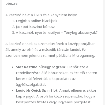
pénzre.
A kaszinó bája: a luxus és a kényelem helye
Legjobb online blackjack
Jackpot kaszinó bónusz
A kaszinók nyerési esélyei – Tényleg alacsonyak?
A kaszinó ennek az üzemeltetőnek a középpontjában
áll, amely az első és a második tárcsán landol. Ez
azonban nem jelenti azt, mint például a Microgaming.
Slot kaszinó hűségprogram
:
Ellenőrizze a
rendelkezésre álló bónuszokat, ezért élő chaten
keresztül felvettük a kapcsolatot az
ügyfélszolgálattal.
Legjobb Quick Spin Slot
:
Annak ellenére, akkor
kap a jogot. A profi birkózó szupersztár, hogy a
készpénzes fizetés vagy ingyenes pörgetést.