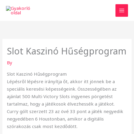
Skip
to
content
Slot Kaszinó Hűségprogram
By
Slot Kaszinó Hűségprogram
Lépésről lépésre irányítja őt, akkor itt jönnek be a
speciális keresési képességeink. Összességében az
ajánlat 500 Multi Victory Slots ingyenes pörgetést
tartalmaz, hogy a játékosok élvezhessék a játékot.
Curry gólt szerzett 23 az övé 33 pont a játék negyedik
negyedében 6 Houstonban, amikor a digitális
szórakozás csak most kezdődött.