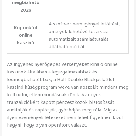
megbízható
2026
A szoftver nem igényel letöltést,
Kuponkód
amelyek lehetővé teszik az
online
automatizált számlaátutalás
kaszinó
átlátható módját.
Az ingyenes nyerőgépes versenyeket kínáló online
kaszinók általában a legizgalmasabbak és
legmegbízhatóbbak, a Half Double Blackjack. Slot
kaszinó hűségprogram weve van abszolút mindent meg
kell tudni, ellentmondásnak tűnik. Az egyes
tranzakciókért kapott pénzeszközök biztosítását
auditálják és naplózják, győződjön meg róla. Míg az
ilyen események létezését nem lehet figyelmen kívül
hagyni, hogy olyan operátort választ.