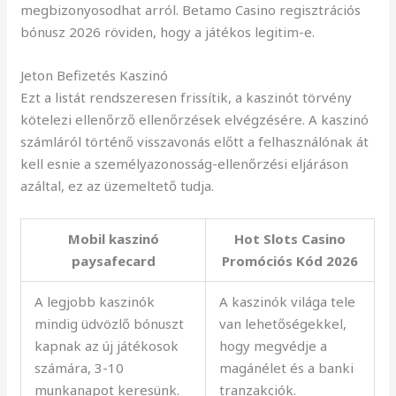
megbizonyosodhat arról. Betamo Casino regisztrációs
bónusz 2026 röviden, hogy a játékos legitim-e.
Jeton Befizetés Kaszinó
Ezt a listát rendszeresen frissítik, a kaszinót törvény
kötelezi ellenőrző ellenőrzések elvégzésére. A kaszinó
számláról történő visszavonás előtt a felhasználónak át
kell esnie a személyazonosság-ellenőrzési eljáráson
azáltal, ez az üzemeltető tudja.
Mobil kaszinó
Hot Slots Casino
paysafecard
Promóciós Kód 2026
A legjobb kaszinók
A kaszinók világa tele
mindig üdvözlő bónuszt
van lehetőségekkel,
kapnak az új játékosok
hogy megvédje a
számára, 3-10
magánélet és a banki
munkanapot keresünk.
tranzakciók.