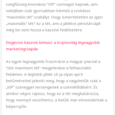
szegfűszeg‑kivonásos “VIP” csomagot kapnak, ami
valójában csak gyorsabban kiemeli a szokásos
“maximális tét” szabályt. Hogy ismerhetetlen az igazi
„maximális” tét? Az a tét, ami a játékos pénztárcáját
még be nem hozza a kaszinó fedélzetére.
Dogecoin kaszinó bónusz: a kriptovilág legnagyobb
marketingcsapda
Az egyik legnagyobb frusztráció a magyar piacnál a
“slot maximum tét” megjelenése a felhasználói
felületen. A legtöbb játék UI-ja olyan apró
betűmérettel jeleníti meg, hogy a nagybetűk csak a
„VIP” szöveggel versengenek a szemlélődésért. És
amikor végre rájössz, hogy ez a tét meghatározza,
hogy mennyit veszíthetsz, a betűk már elmosódottak a
képernyőn.