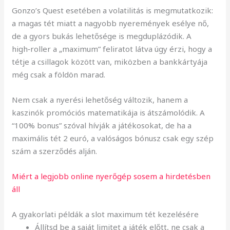
Gonzo’s Quest esetében a volatilitás is megmutatkozik:
a magas tét miatt a nagyobb nyeremények esélye nő,
de a gyors bukás lehetősége is megduplázódik. A
high‑roller a „maximum” feliratot látva úgy érzi, hogy a
tétje a csillagok között van, miközben a bankkártyája
még csak a földön marad.
Nem csak a nyerési lehetőség változik, hanem a
kaszinók promóciós matematikája is átszámolódik. A
“100% bonus” szóval hívják a játékosokat, de ha a
maximális tét 2 euró, a valóságos bónusz csak egy szép
szám a szerződés alján.
Miért a legjobb online nyerőgép sosem a hirdetésben
áll
A gyakorlati példák a slot maximum tét kezelésére
Állítsd be a saját limitet a játék előtt, ne csak a