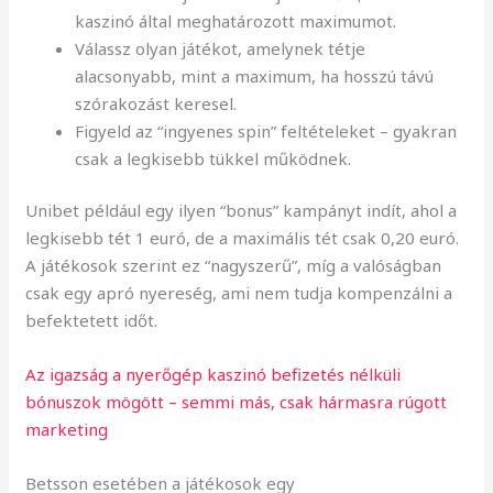
kaszinó által meghatározott maximumot.
Válassz olyan játékot, amelynek tétje
alacsonyabb, mint a maximum, ha hosszú távú
szórakozást keresel.
Figyeld az “ingyenes spin” feltételeket – gyakran
csak a legkisebb tükkel működnek.
Unibet például egy ilyen “bonus” kampányt indít, ahol a
legkisebb tét 1 euró, de a maximális tét csak 0,20 euró.
A játékosok szerint ez “nagyszerű”, míg a valóságban
csak egy apró nyereség, ami nem tudja kompenzálni a
befektetett időt.
Az igazság a nyerőgép kaszinó befizetés nélküli
bónuszok mögött – semmi más, csak hármasra rúgott
marketing
Betsson esetében a játékosok egy