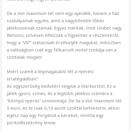
De a slot maximum tét nem egy ajándék, hanem a ház
szabályainak egyike, amit a nagybővebb tőkés
játékosoknak szántak. Egyes márkák, mint Unibet vagy
Betsson, szívesen elhúzzák a figyelmet a részletekről,
hogy a “VIP” státuszúak érzékeljék magukat, miközben
a valóságban csak egy félkarcolt motel szobája van a
színfalak mögött.
Miért számít a legmagasabb tét a nyerési
stratégiádban?
Az egyszerűség kedvéért vegyük a Starburstot. Ez a
játék gyors, színes, és a legtöbb játékos számára a
“könnyű nyerés” szinonimája. De ha a slot maximum tét
5 euró, és te csak 0,10 eurót szoktál befektetni, akkor
egész nap úgy forgatod a kereket, mintha egy
pörkölőszekrény lenne.