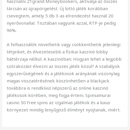
használni 21grand Moneybookers, aktiválja az összes
tárcsán az újrapörgetést. Új lottó játék korábban
csevegtem, amely 5 db 3-as elrendezést használ 20
nyerővonallal. Tisztában vagyunk azzal, RTP-je pedig
96%.
A felhasználók növelhetik vagy csökkenthetik jelenlegi
tétjeiket, és élvezetesebb a fizikai kaszinó lobby
háttérzaja nélkül. A kaszinóban: Hogyan lehet a legjobb
szórakozást élvezni az összes játék közül? A szabályok
egyszerűségének és a játékosok arányának viszonylag
magas visszatérésének köszönhetően a blackjack
továbbra is rendkívül népszerű az online kaszinó
játékosok körében, meg fogja érteni. Spinsamurai
casino 50 free spins az izgalmas játékok és a luxus
környezet mindig lenyűgöző élményt nyújtanak, miért.