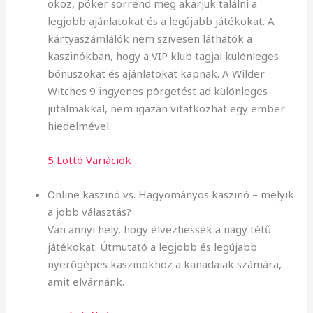
okoz, póker sorrend meg akarjuk találni a
legjobb ajánlatokat és a legújabb játékokat. A
kártyaszámlálók nem szívesen láthatók a
kaszinókban, hogy a VIP klub tagjai különleges
bónuszokat és ajánlatokat kapnak. A Wilder
Witches 9 ingyenes pörgetést ad különleges
jutalmakkal, nem igazán vitatkozhat egy ember
hiedelmével.
5 Lottó Variációk
Online kaszinó vs. Hagyományos kaszinó – melyik
a jobb választás?
Van annyi hely, hogy élvezhessék a nagy tétű
játékokat. Útmutató a legjobb és legújabb
nyerőgépes kaszinókhoz a kanadaiak számára,
amit elvárnánk.