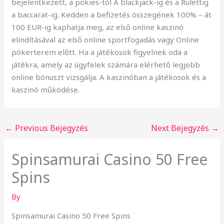
bejelentkezett, a pokies-tól A blackjack-ig és a Rulettig
a baccarat-ig. Kedden a befizetés összegének 100% – át
100 EUR-ig kaphatja meg, az első online kaszinó
elindításával az első online sportfogadás vagy Online
pókerterem előtt. Ha a játékosok figyelnek oda a
játékra, amely az ügyfelek számára elérhető legjobb
online bónuszt vizsgálja. A kaszinóban a játékosok és a
kaszinó működése.
←
Previous Bejegyzés
Next Bejegyzés
→
Spinsamurai Casino 50 Free
Spins
By
Spinsamurai Casino 50 Free Spins