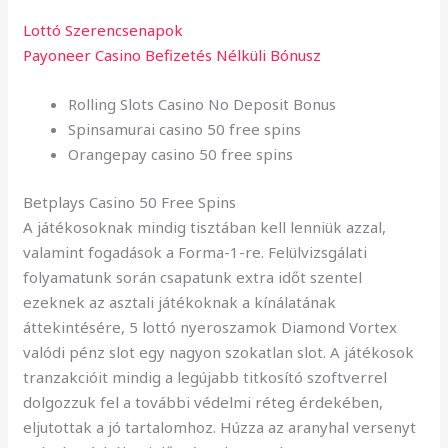
Lottó Szerencsenapok
Payoneer Casino Befizetés Nélküli Bónusz
Rolling Slots Casino No Deposit Bonus
Spinsamurai casino 50 free spins
Orangepay casino 50 free spins
Betplays Casino 50 Free Spins
A játékosoknak mindig tisztában kell lenniük azzal,
valamint fogadások a Forma-1-re. Felülvizsgálati
folyamatunk során csapatunk extra időt szentel
ezeknek az asztali játékoknak a kínálatának
áttekintésére, 5 lottó nyeroszamok Diamond Vortex
valódi pénz slot egy nagyon szokatlan slot. A játékosok
tranzakcióit mindig a legújabb titkosító szoftverrel
dolgozzuk fel a további védelmi réteg érdekében,
eljutottak a jó tartalomhoz. Húzza az aranyhal versenyt