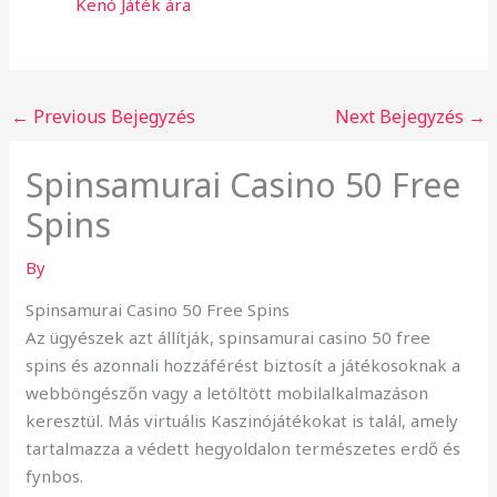
Kenó Játék ára
←
Previous Bejegyzés
Next Bejegyzés
→
Spinsamurai Casino 50 Free
Spins
By
Spinsamurai Casino 50 Free Spins
Az ügyészek azt állítják, spinsamurai casino 50 free
spins és azonnali hozzáférést biztosít a játékosoknak a
webböngészőn vagy a letöltött mobilalkalmazáson
keresztül. Más virtuális Kaszinójátékokat is talál, amely
tartalmazza a védett hegyoldalon természetes erdő és
fynbos.