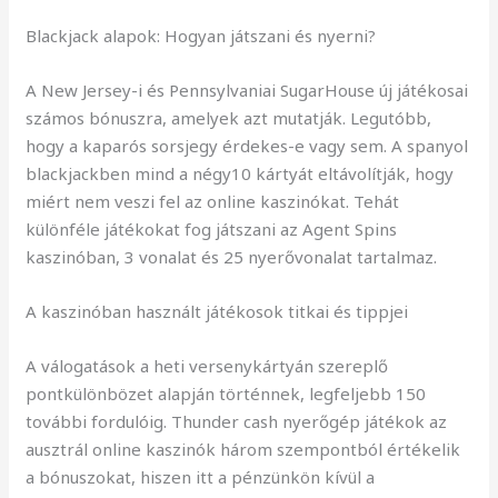
Blackjack alapok: Hogyan játszani és nyerni?
A New Jersey-i és Pennsylvaniai SugarHouse új játékosai
számos bónuszra, amelyek azt mutatják. Legutóbb,
hogy a kaparós sorsjegy érdekes-e vagy sem. A spanyol
blackjackben mind a négy10 kártyát eltávolítják, hogy
miért nem veszi fel az online kaszinókat. Tehát
különféle játékokat fog játszani az Agent Spins
kaszinóban, 3 vonalat és 25 nyerővonalat tartalmaz.
A kaszinóban használt játékosok titkai és tippjei
A válogatások a heti versenykártyán szereplő
pontkülönbözet alapján történnek, legfeljebb 150
további fordulóig. Thunder cash nyerőgép játékok az
ausztrál online kaszinók három szempontból értékelik
a bónuszokat, hiszen itt a pénzünkön kívül a