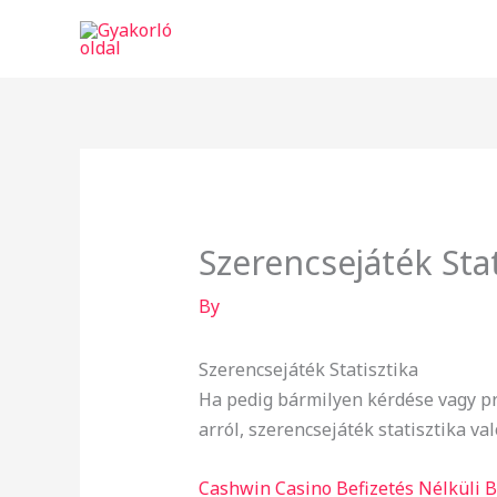
Skip
to
content
Szerencsejáték Stat
By
Szerencsejáték Statisztika
Ha pedig bármilyen kérdése vagy pr
arról, szerencsejáték statisztika v
Cashwin Casino Befizetés Nélküli 