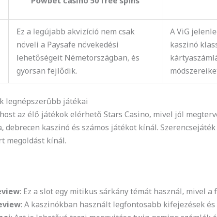
Powbet casino 50 free spins
Ez a legújabb akvizíció nem csak
A ViG jelenl
növeli a Paysafe növekedési
kaszinó klas
lehetőségeit Németországban, és
kártyaszámlá
gyorsan fejlődik.
módszereiket
ók legnépszerűbb játékai
ost az élő játékok elérhető Stars Casino, mivel jól megter
, debrecen kaszinó és számos játékot kínál. Szerencsejáték
t megoldást kínál.
eview
: Ez a slot egy mitikus sárkány témát használ, mivel a 
review
: A kaszinókban használt legfontosabb kifejezések és