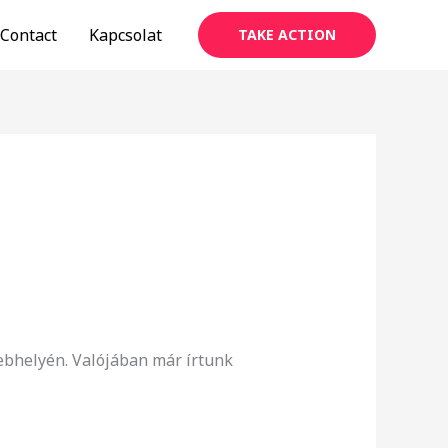
Contact
Kapcsolat
TAKE ACTION
webhelyén. Valójában már írtunk