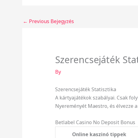
←
Previous Bejegyzés
Szerencsejáték Stat
By
Szerencsejáték Statisztika
A kártyajátékok szabályai. Csak foly
Nyereményét Maestro, és élvezze a 
Betlabel Casino No Deposit Bonus
Online kaszinó tippek