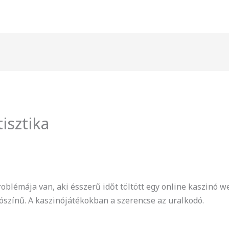
isztika
oblémája van, aki ésszerű időt töltött egy online kaszinó 
alószínű. A kaszinójátékokban a szerencse az uralkodó.