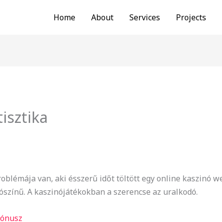
Home
About
Services
Projects
isztika
oblémája van, aki ésszerű időt töltött egy online kaszinó 
alószínű. A kaszinójátékokban a szerencse az uralkodó.
Bónusz