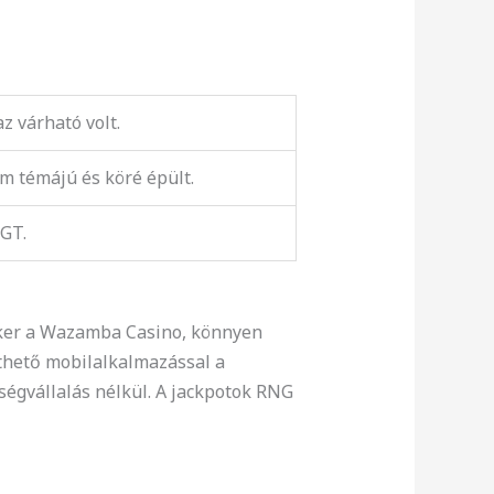
z várható volt.
lm témájú és köré épült.
IGT.
póker a Wazamba Casino, könnyen
lthető mobilalkalmazással a
ségvállalás nélkül. A jackpotok RNG