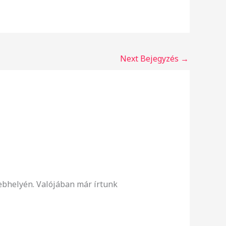
Next Bejegyzés
→
webhelyén. Valójában már írtunk