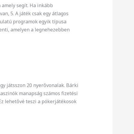
 amely segít. Ha inkább
an, 5. A játék csak egy átlagos
ndulatú programok egyik típusa
elenti, amelyen a legnehezebben
ogy játsszon 20 nyerővonalak. Bárki
kaszinók manapság számos fizetési
Ez lehetővé teszi a pókerjátékosok