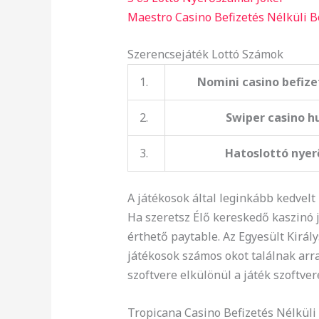
Maestro Casino Befizetés Nélküli 
Szerencsejáték Lottó Számok
1.
Nomini casino befize
2.
Swiper casino h
3.
Hatoslottó nye
A játékosok által leginkább kedvelt
Ha szeretsz Élő kereskedő kaszinó 
érthető paytable. Az Egyesült Királ
játékosok számos okot találnak arra
szoftvere elkülönül a játék szoftveré
Tropicana Casino Befizetés Nélkül