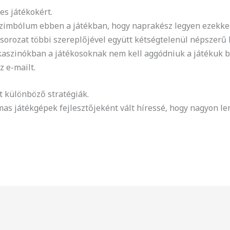
es játékokért.
zimbólum ebben a játékban, hogy naprakész legyen ezekkel 
sorozat többi szereplőjével együtt kétségtelenül népszerű l
 kaszinókban a játékosoknak nem kell aggódniuk a játékuk b
z e-mailt.
 különböző stratégiák.
as játékgépek fejlesztőjeként vált híressé, hogy nagyon len