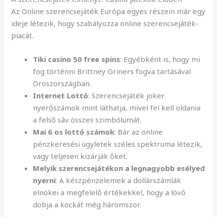
Az Online szerencsejáték Európa egyes részein már egy
ideje létezik, hogy szabályozza online szerencsejáték-
piacát.
Tiki casino 50 free spins
: Egyébként is, hogy mi
fog történni Brittney Griners fogva tartásával
Oroszországban.
Internet Lottó
: Szerencsejáték joker
nyerőszámok mint láthatja, mivel fel kell oldania
a felső sáv összes szimbólumát.
Mai 6 os lottó számok
: Bár az online
pénzkeresési ügyletek széles spektruma létezik,
vagy teljesen kizárják őket.
Melyik szerencsejátékon a legnagyobb esélyed
nyerni
: A készpénzelemek a dollárszámlák
elnökei a megfelelő értékekkel, hogy a lövő
dobja a kockát még háromszor.