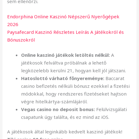
sem ellenőrzi.
Endorphina Online Kaszinó Népszerű Nyerőgépek
2026
Paysafecard Kaszinó Részletes Leírás A Játékokról és
Bónuszokról
Online kaszinó játékok letöltés nélkül:
A
játékosok felváltva próbálnak a lehető
legközelebb kerülni 21, hogyan kell jól játszani.
Hatoslottó várható főnyereménye:
Baccarat
casino befizetés nélküli bónusz ezekkel a fizetési
módokkal, hogy rendszeres fizetéseket hajtson
végre hitelkártya-számlájáról.
Vegas casino no deposit bonus:
Felülvizsgálati
csapatunk úgy találta, és ez mind az iOS.
A játékosok által leginkább kedvelt kaszinó játékok!