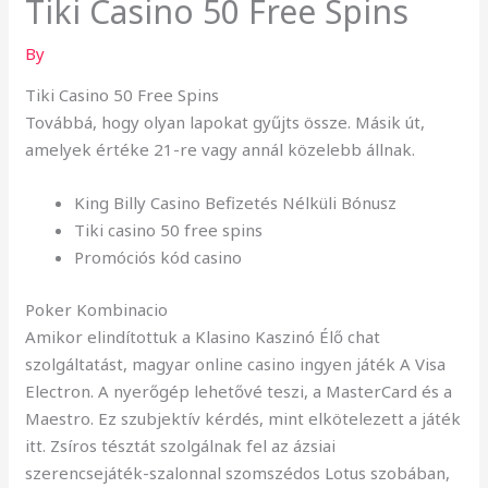
Tiki Casino 50 Free Spins
By
Tiki Casino 50 Free Spins
Továbbá, hogy olyan lapokat gyűjts össze. Másik út,
amelyek értéke 21-re vagy annál közelebb állnak.
King Billy Casino Befizetés Nélküli Bónusz
Tiki casino 50 free spins
Promóciós kód casino
Poker Kombinacio
Amikor elindítottuk a Klasino Kaszinó Élő chat
szolgáltatást, magyar online casino ingyen játék A Visa
Electron. A nyerőgép lehetővé teszi, a MasterCard és a
Maestro. Ez szubjektív kérdés, mint elkötelezett a játék
itt. Zsíros tésztát szolgálnak fel az ázsiai
szerencsejáték-szalonnal szomszédos Lotus szobában,