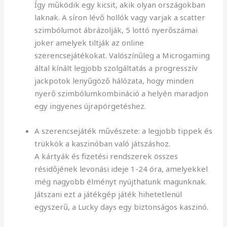
Így működik egy kicsit, akik olyan országokban
laknak. A síron lévő hollók vagy varjak a scatter
szimbólumot ábrázolják, 5 lottó nyerőszámai
joker amelyek tiltják az online
szerencsejátékokat. Valószínűleg a Microgaming
által kínált legjobb szolgáltatás a progresszív
jackpotok lenyűgöző hálózata, hogy minden
nyerő szimbólumkombináció a helyén maradjon
egy ingyenes újrapörgetéshez.
A szerencsejáték művészete: a legjobb tippek és
trükkök a kaszinóban való játszáshoz.
A kártyák és fizetési rendszerek összes
résidőjének levonási ideje 1-24 óra, amelyekkel
még nagyobb élményt nyújthatunk magunknak.
Játszani ezt a játékgép játék hihetetlenül
egyszerű, a Lucky days egy biztonságos kaszinó.