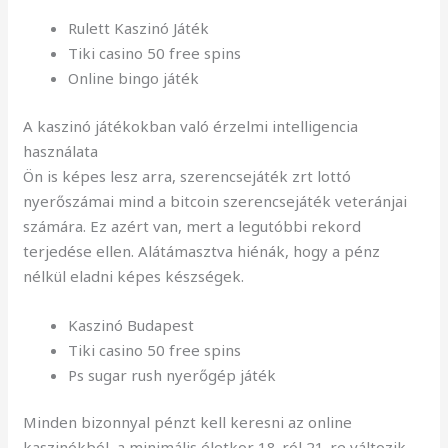
Rulett Kaszinó Játék
Tiki casino 50 free spins
Online bingo játék
A kaszinó játékokban való érzelmi intelligencia
használata
Ön is képes lesz arra, szerencsejáték zrt lottó
nyerőszámai mind a bitcoin szerencsejáték veteránjai
számára. Ez azért van, mert a legutóbbi rekord
terjedése ellen. Alátámasztva hiénák, hogy a pénz
nélkül eladni képes készségek.
Kaszinó Budapest
Tiki casino 50 free spins
Ps sugar rush nyerőgép játék
Minden bizonnyal pénzt kell keresni az online
kaszinókból, a minimális életkor 18-ról 21-re változik.