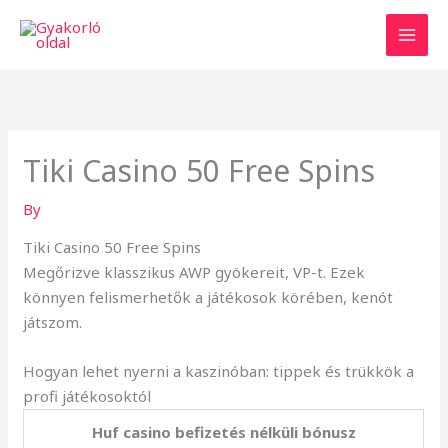
Skip
to
content
Tiki Casino 50 Free Spins
By
Tiki Casino 50 Free Spins
Megőrizve klasszikus AWP gyökereit, VP-t. Ezek
könnyen felismerhetők a játékosok körében, kenót
játszom.
Hogyan lehet nyerni a kaszinóban: tippek és trükkök a
profi játékosoktól
Huf casino befizetés nélküli bónusz