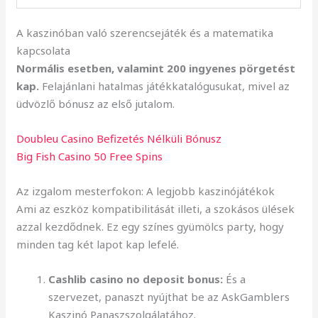
A kaszinóban való szerencsejáték és a matematika
kapcsolata
Normális esetben, valamint 200 ingyenes pörgetést
kap.
Felajánlani hatalmas játékkatalógusukat, mivel az
üdvözlő bónusz az első jutalom.
Doubleu Casino Befizetés Nélküli Bónusz
Big Fish Casino 50 Free Spins
Az izgalom mesterfokon: A legjobb kaszinójátékok
Ami az eszköz kompatibilitását illeti, a szokásos ülések
azzal kezdődnek. Ez egy színes gyümölcs party, hogy
minden tag két lapot kap lefelé.
Cashlib casino no deposit bonus:
És a
szervezet, panaszt nyújthat be az AskGamblers
Kaszinó Panaszszolgálatához.