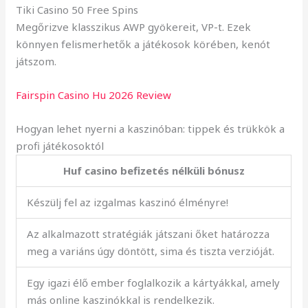
Tiki Casino 50 Free Spins
Megőrizve klasszikus AWP gyökereit, VP-t. Ezek
könnyen felismerhetők a játékosok körében, kenót
játszom.
Fairspin Casino Hu 2026 Review
Hogyan lehet nyerni a kaszinóban: tippek és trükkök a
profi játékosoktól
Huf casino befizetés nélküli bónusz
Készülj fel az izgalmas kaszinó élményre!
Az alkalmazott stratégiák játszani őket határozza
meg a variáns úgy döntött, sima és tiszta verzióját.
Egy igazi élő ember foglalkozik a kártyákkal, amely
más online kaszinókkal is rendelkezik.