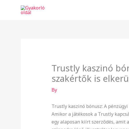
Skip
to
content
Trustly kaszinó bó
szakértők is elker
By
Trustly kaszinó bónusz: A pénzügyi
Amikor a játékosok a Trustly kapcs
egy alaposan kiírt szerződés, amit 