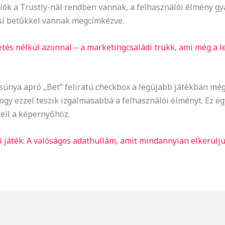
iók a Trustly-nál rendben vannak, a felhasználói élmény gy
csi betűkkel vannak megcímkézve.
etés nélkül azonnal – a marketingcsaládi trükk, ami még a l
 csúnya apró „Bet” feliratú checkbox a legújabb játékban mé
hogy ezzel teszik izgalmasabbá a felhasználói élményt. Ez eg
ell a képernyőhöz.
i játék: A valóságos adathullám, amit mindannyian elkerülj