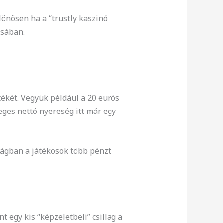
önösen ha a “trustly kaszinó
usában.
tékét. Vegyük például a 20 eurós
leges nettó nyereség itt már egy
ságban a játékosok több pénzt
 egy kis “képzeletbeli” csillag a