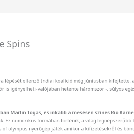
e Spins
ra lépését ellenző Indiai koalíció még júniusban kifejtette,
ör is igényelheti-valójában hetente háromszor -, súlyos eg
ban Marlin fogás, és inkább a mesésen színes Rio Karne
nak. Ez numerikus formában történik, a világ legnépszerűbb
s of olympus nyerőgép játék amikor a kifizetésekről és bónu