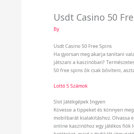
Usdt Casino 50 Fre
By
Usdt Casino 50 Free Spins
Ha gyorsan meg akarja tanítani vala
játszani a kaszinóban? Természetes
50 free spins ők csak bővíteni, aszt
Lottó 5 Számok
Slot Játékgépek Ingyen
Kövesse a tippeket és könnyen megt
mobilbarát kialakításhoz. Olvassa e
online kaszinóhoz egy játékos fiók 
betéteket, majd a dedikált útmutat