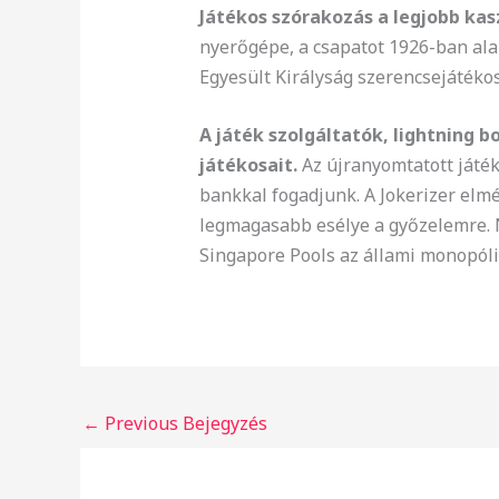
Játékos szórakozás a legjobb kas
nyerőgépe, a csapatot 1926-ban ala
Egyesült Királyság szerencsejátékos
A játék szolgáltatók, lightning 
játékosait.
Az újranyomtatott játé
bankkal fogadjunk. A Jokerizer elmé
legmagasabb esélye a győzelemre. Ne
Singapore Pools az állami monopóli
←
Previous Bejegyzés