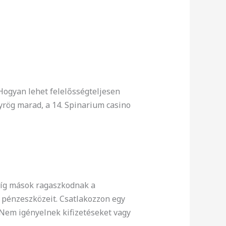
 Hogyan lehet felelősségteljesen
yrög marad, a 14. Spinarium casino
míg mások ragaszkodnak a
a pénzeszközeit. Csatlakozzon egy
 Nem igényelnek kifizetéseket vagy