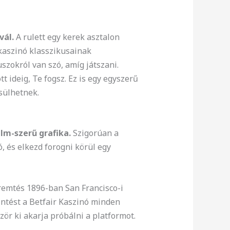
vál.
A rulett egy kerek asztalon
 kaszinó klasszikusainak
szokról van szó, amíg játszani.
 ideig, Te fogsz. Ez is egy egyszerű
esülhetnek.
ilm-szerű grafika.
Szigorúan a
, és elkezd forogni körül egy
eremtés 1896-ban San Francisco-i
ntést a Betfair Kaszinó minden
ör ki akarja próbálni a platformot.