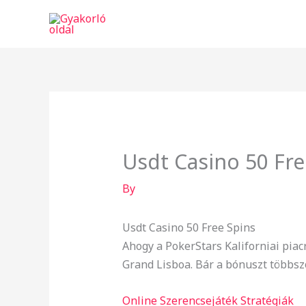
Skip
to
content
Usdt Casino 50 Fre
By
Usdt Casino 50 Free Spins
Ahogy a PokerStars Kaliforniai piac
Grand Lisboa. Bár a bónuszt többsz
Online Szerencsejáték Stratégiák