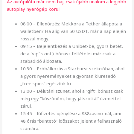
Az autópilóta már nem baj, csak újabb unalom a legjobb
autoplay nyerőgép körül
08:00 – Ellenőrzés: Mekkora a Tether állapota a
walletben? Ha alig van 50 USDT, már a nap elején
rosszul megy.
09:15 – Bejelentkezés a Unibet-be, gyors betét,
de a “vip” szintű bónusz feltételei már csak a
szabadidő áldozata.
10:30 – Próbálkozás a Starburst szekcióban, ahol
a gyors nyereményeket a gyorsan kiüresedő
„free spins” egészítik ki.
13:00 – Délutáni szünet, ahol a “gift” bónusz csak
még egy “köszönöm, hogy játszottál” üzenettel
zárul.
15:45 – Kifizetés igénylése a 888casino-nál, ami
48 órás “büntető” időszakot jelent a felhasználó
számára.