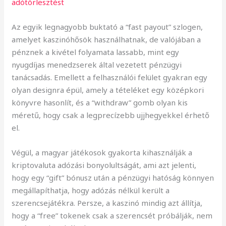
adótörlesztést
Az egyik legnagyobb buktató a “fast payout” szlogen,
amelyet kaszinóhősök használhatnak, de valójában a
pénznek a kivétel folyamata lassabb, mint egy
nyugdíjas menedzserek által vezetett pénzügyi
tanácsadás. Emellett a felhasználói felület gyakran egy
olyan designra épül, amely a tételéket egy középkori
könyvre hasonlít, és a “withdraw” gomb olyan kis
méretű, hogy csak a legprecízebb ujjhegyekkel érhető
el.
Végül, a magyar játékosok gyakorta kihasználják a
kriptovaluta adózási bonyolultságát, ami azt jelenti,
hogy egy “gift” bónusz után a pénzügyi hatóság könnyen
megállapíthatja, hogy adózás nélkül került a
szerencsejátékra. Persze, a kaszinó mindig azt állítja,
hogy a “free” tokenek csak a szerencsét próbálják, nem