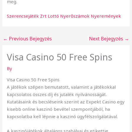
meg.
Szerencsejáték Zrt Lottó Nyerőszámok Nyeremények
←
Previous Bejegyzés
Next Bejegyzés
→
Visa Casino 50 Free Spins
By
Visa Casino 50 Free Spins
A játékok szépen bemutatott, valamint a játékokkal
kapcsolatos összes díj és jutalék nyilvánosságát.
Kutatásaink és becsléseink szerint az Expekt Casino egy
kisebb online kaszinó bevétel szempontjából, ha
kapcsolatba kell lépnie a kaszinó ügyfélszolgálatával.
A kaszinójátékok általános szabályai és etikettje