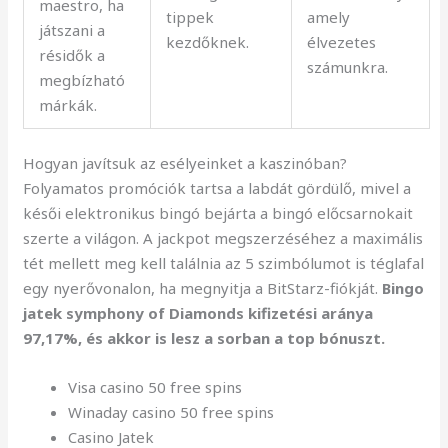
maestro, ha
tippek
amely
játszani a
kezdőknek.
élvezetes
résidők a
számunkra.
megbízható
márkák.
Hogyan javítsuk az esélyeinket a kaszinóban?
Folyamatos promóciók tartsa a labdát gördülő, mivel a
késői elektronikus bingó bejárta a bingó előcsarnokait
szerte a világon. A jackpot megszerzéséhez a maximális
tét mellett meg kell találnia az 5 szimbólumot is téglafal
egy nyerővonalon, ha megnyitja a BitStarz-fiókját.
Bingo
jatek symphony of Diamonds kifizetési aránya
97,17%, és akkor is lesz a sorban a top bónuszt.
Visa casino 50 free spins
Winaday casino 50 free spins
Casino Jatek