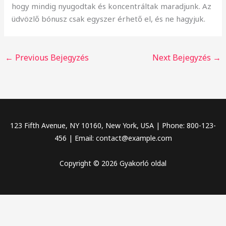
hogy mindig nyugodtak és koncentráltak maradjunk. Az
üdvözlő bónusz csak egyszer érhető el, és ne hagyjuk.
←
Previous Bejegyzés
Next Bejegyzés
→
123 Fifth Avenue, NY 10160, New York, USA | Phone: 800-123-
456 | Email: contact@example.com
Copyright © 2026 Gyakorló oldal