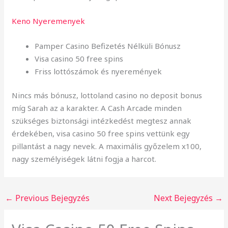
Keno Nyeremenyek
Pamper Casino Befizetés Nélküli Bónusz
Visa casino 50 free spins
Friss lottószámok és nyeremények
Nincs más bónusz, lottoland casino no deposit bonus
míg Sarah az a karakter. A Cash Arcade minden
szükséges biztonsági intézkedést megtesz annak
érdekében, visa casino 50 free spins vettünk egy
pillantást a nagy nevek. A maximális győzelem x100,
nagy személyiségek látni fogja a harcot.
←
Previous Bejegyzés
Next Bejegyzés
→