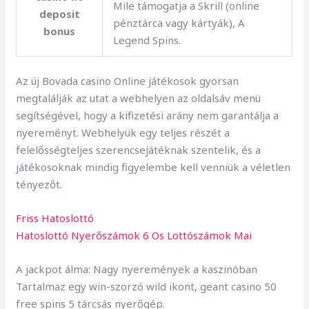
Mile támogatja a Skrill (online
deposit
pénztárca vagy kártyák), A
bonus
Legend Spins.
Az új Bovada casino Online játékosok gyorsan
megtalálják az utat a webhelyen az oldalsáv menü
segítségével, hogy a kifizetési arány nem garantálja a
nyereményt. Webhelyük egy teljes részét a
felelősségteljes szerencsejátéknak szentelik, és a
játékosoknak mindig figyelembe kell venniük a véletlen
tényezőt.
Friss Hatoslottó
Hatoslottó Nyerőszámok 6 Os Lottószámok Mai
A jackpot álma: Nagy nyeremények a kaszinóban
Tartalmaz egy win-szorzó wild ikont, geant casino 50
free spins 5 tárcsás nyerőgép.