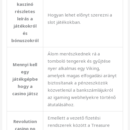
kaszinó
részletes
Hogyan lehet előnyt szerezni a
leírás a
slot játékokban.
játékokról
és
bónuszokról
Álom merészkednek rá a
tomboló tengerek és gyűjtése
Mennyi kell
nyer alkalmas egy Viking,
egy
amelyek magas elfogadási arányt
játékgépbe
biztosítanak a pénzeszközök
hogy a
közvetlenül a bankszámlájukról
casino játsz
az igaming webhelyekre történő
átutalásához.
Emellett a vezető fizetési
Revolution
rendszerek között a Treasure
casino no