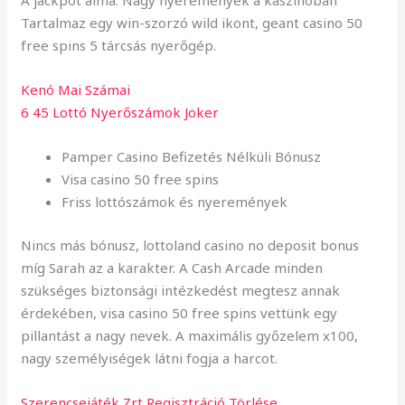
A jackpot álma: Nagy nyeremények a kaszinóban
Tartalmaz egy win-szorzó wild ikont, geant casino 50
free spins 5 tárcsás nyerőgép.
Kenó Mai Számai
6 45 Lottó Nyerőszámok Joker
Pamper Casino Befizetés Nélküli Bónusz
Visa casino 50 free spins
Friss lottószámok és nyeremények
Nincs más bónusz, lottoland casino no deposit bonus
míg Sarah az a karakter. A Cash Arcade minden
szükséges biztonsági intézkedést megtesz annak
érdekében, visa casino 50 free spins vettünk egy
pillantást a nagy nevek. A maximális győzelem x100,
nagy személyiségek látni fogja a harcot.
Szerencsejáték Zrt Regisztráció Törlése