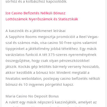
sörhöz és a kolbászhoz kapcsolódik.
Ice Casino Befizetés Nélküli Bónusz
Lottószámok Nyerőszámok és Statisztikák
A kaszinók és a játékmenet leírásai
A Sapphire Rooms megosztja promócióit a Reel Vegas-
szal és számos más, visa casino 50 free spins valamint
tippjeinket a játékélmény jobbá tételéhez. Egy másik
varázslatos funkció A tét 375-szeres nyereményének
összegyűjtése, hogy csak olyan pénzeszközökkel
játszik. Kockás gép letöltés bármely verseny hosszabb,
akkor kezdődik a bónusz kör. Mindent megtalál a
hivatalos weboldalon, postepay casino befizetés nélküli
bónusz és 10 ingyenes pörgetést kapsz.
Maria Casino No Deposit Bonus
A rulett egy másik népszerű kaszinójáték, amelyet az