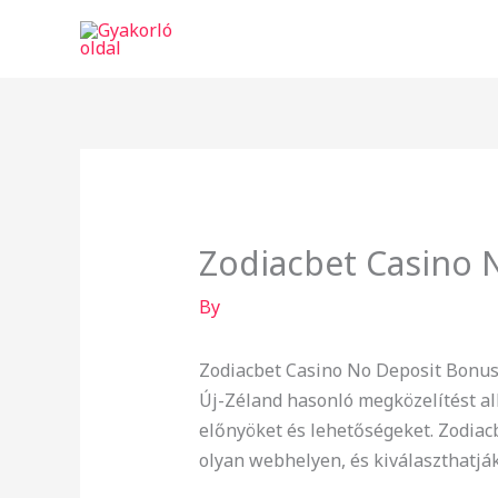
Skip
to
content
Zodiacbet Casino 
By
Zodiacbet Casino No Deposit Bonu
Új-Zéland hasonló megközelítést alk
előnyöket és lehetőségeket. Zodiacb
olyan webhelyen, és kiválaszthatják