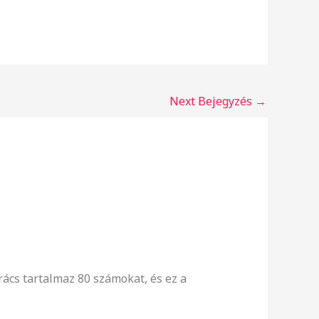
Next Bejegyzés
→
rács tartalmaz 80 számokat, és ez a