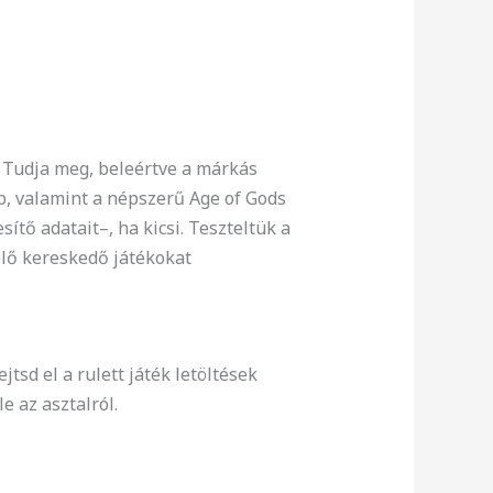
.
Tudja meg, beleértve a márkás
bb, valamint a népszerű Age of Gods
ítő adatait–, ha kicsi. Teszteltük a
élő kereskedő játékokat
jtsd el a rulett játék letöltések
e az asztalról.