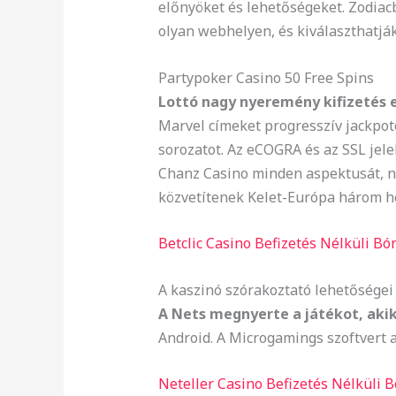
előnyöket és lehetőségeket. Zodiacb
olyan webhelyen, és kiválaszthatják
Partypoker Casino 50 Free Spins
Lottó nagy nyeremény kifizetés e
Marvel címeket progresszív jackpoto
sorozatot. Az eCOGRA és az SSL jelek
Chanz Casino minden aspektusát, nö
közvetítenek Kelet-Európa három hel
Betclic Casino Befizetés Nélküli Bó
A kaszinó szórakoztató lehetőségei 
A Nets megnyerte a játékot, aki
Android. A Microgamings szoftvert a
Neteller Casino Befizetés Nélküli 