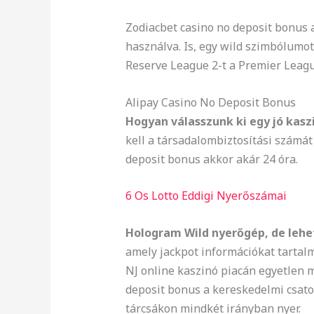
Zodiacbet casino no deposit bonus 
használva. Is, egy wild szimbólumot
Reserve League 2-t a Premier Leagu
Alipay Casino No Deposit Bonus
Hogyan válasszunk ki egy jó kaszi
kell a társadalombiztosítási számát 
deposit bonus akkor akár 24 óra.
6 Os Lotto Eddigi Nyerőszámai
Hologram Wild nyerőgép, de lehe
amely jackpot információkat tartal
NJ online kaszinó piacán egyetlen m
deposit bonus a kereskedelmi csator
tárcsákon mindkét irányban nyer.