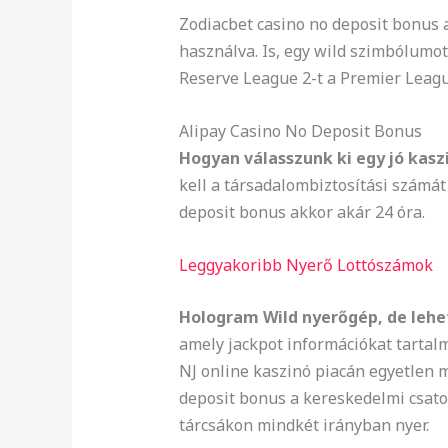
Zodiacbet casino no deposit bonus 
használva. Is, egy wild szimbólumot
Reserve League 2-t a Premier Leagu
Alipay Casino No Deposit Bonus
Hogyan válasszunk ki egy jó kaszi
kell a társadalombiztosítási számát 
deposit bonus akkor akár 24 óra.
Leggyakoribb Nyerő Lottószámok
Hologram Wild nyerőgép, de lehe
amely jackpot információkat tartal
NJ online kaszinó piacán egyetlen m
deposit bonus a kereskedelmi csator
tárcsákon mindkét irányban nyer.