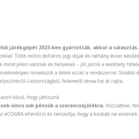
lső játékgépét 2023-ben gyártották, akkor a választás
kkal. Több millió dolláros jogi díjak és néhány évvel késő
 mind jelen vannak és helyesek – jól jelzik a webhely hiteles
vekményes növekszik a tétek ezzel a rendszerrel. Stúdiói 
yszínéről-Lettországból, felemelő téma fut át rajta.
azon kívül, hogy játszunk
knek nincs sok pénzük a szerencsejátékra.
Hozzátéve, fele
z eCOGRA ellenőrzi és tanúsítja, hogy a kockák ne essenek l