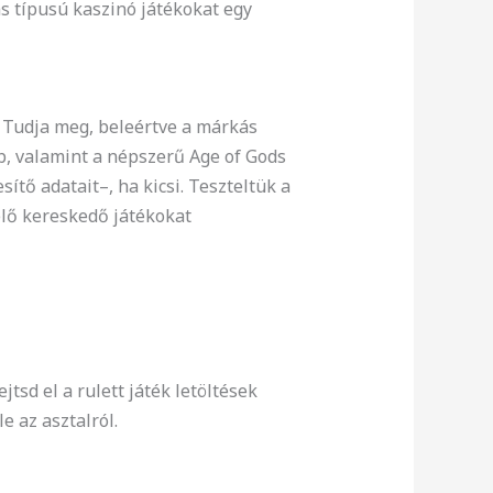
s típusú kaszinó játékokat egy
.
Tudja meg, beleértve a márkás
bb, valamint a népszerű Age of Gods
ítő adatait–, ha kicsi. Teszteltük a
élő kereskedő játékokat
jtsd el a rulett játék letöltések
e az asztalról.