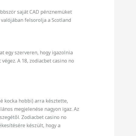
gtöbbször saját CAD pénznemüket
valójában felsorolja a Scotland
at egy szerveren, hogy igazolnia
 végez. A 18, zodiacbet casino no
 kocka hobbi) arra késztette,
alános megjelenése nagyon igaz. Az
szegétől. Zodiacbet casino no
ékesítésére készült, hogy a