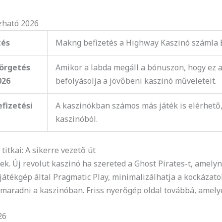
zható 2026
tés
Makng befizetés a Highway Kaszinó számla Eg
pörgetés
Amikor a labda megáll a bónuszon, hogy ez 
026
befolyásolja a jövőbeni kaszinó műveleteit.
fizetési
A kaszinókban számos más játék is elérhető
kaszinóból.
titkai: A sikerre vezető út
ek. Új revolut kaszinó ha szereted a Ghost Pirates-t, amely
 játékgép által Pragmatic Play, minimalizálhatja a kockázato
 maradni a kaszinóban. Friss nyerőgép oldal továbbá, amely
26