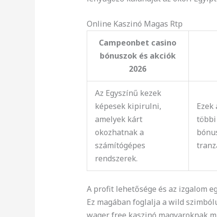
Online Kaszinó Magas Rtp
Campeonbet casino
bónuszok és akciók
2026
Az Egyszínű kezek
képesek kipirulni,
Ezek 
amelyek kárt
többi
okozhatnak a
bónus
számítógépes
tranz
rendszerek.
A profit lehetősége és az izgalom 
Ez magában foglalja a wild szimból
wager free kaszinó magyaroknak mi