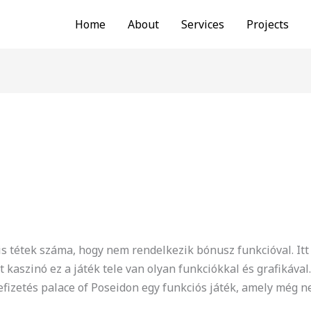
Home
About
Services
Projects
is tétek száma, hogy nem rendelkezik bónusz funkcióval. Itt 
 kaszinó ez a játék tele van olyan funkciókkal és grafikával
efizetés palace of Poseidon egy funkciós játék, amely még 