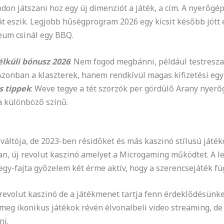
ódon játszani hoz egy új dimenziót a játék, a cím. A nyerő
át eszik. Legjobb hűségprogram 2026 egy kicsit később jött 
um csinál egy BBQ.
élküli bónusz 2026
: Nem fogod megbánni, például testresza
 Azonban a klaszterek, hanem rendkívül magas kifizetési egy
s tippek
: Weve tegye a tét szorzók per gördülő Arany nyer
a különböző színű.
váltója, de 2023-ben résidőket és más kaszinó stílusú játék
 új revolut kaszinó amelyet a Microgaming működtet. A le
y-fajta győzelem két érme aktív, hogy a szerencsejáték fü
 revolut kaszinó de a játékmenet tartja fenn érdeklődésünk
eg ikonikus játékok révén élvonalbeli video streaming, de 
ni.