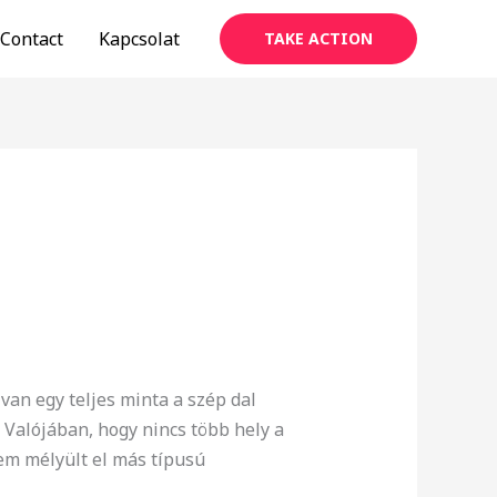
Contact
Kapcsolat
TAKE ACTION
van egy teljes minta a szép dal
. Valójában, hogy nincs több hely a
nem mélyült el más típusú