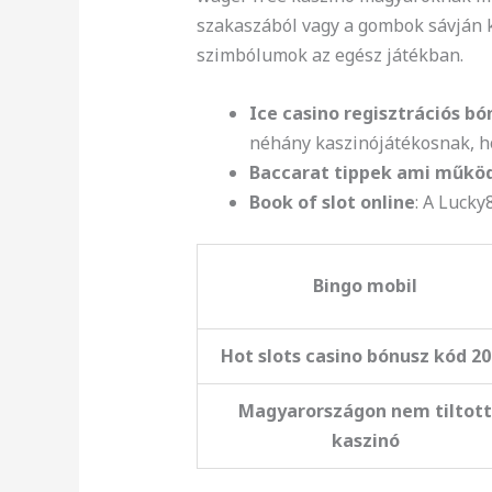
szakaszából vagy a gombok sávján k
szimbólumok az egész játékban.
Ice casino regisztrációs bó
néhány kaszinójátékosnak, h
Baccarat tippek ami műkö
Book of slot online
: A Lucky
Bingo mobil
Hot slots casino bónusz kód 2
Magyarországon nem tiltot
kaszinó