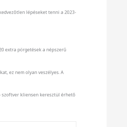
kedvezőtlen lépéseket tenni a 2023-
20 extra pörgetések a népszerű
kat, ez nem olyan veszélyes. A
 szoftver kliensen keresztül érhető