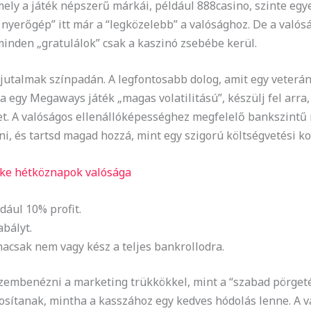
amely a játék népszerű márkái, például 888casino, szinte egy
nyerőgép” itt már a “legközelebb” a valósághoz. De a valósá
 minden „gratulálok” csak a kaszinó zsebébe kerül.
a jutalmak színpadán. A legfontosabb dolog, amit egy veterán 
 egy Megaways játék „magas volatilitású”, készülj fel arra
het. A valóságos ellenállóképességhez megfelelő bankszint
i, és tartsd magad hozzá, mint egy szigorú költségvetési kon
ürke hétköznapok valósága
dául 10% profit.
abályt.
hacsak nem vagy kész a teljes bankrollodra.
szembenézni a marketing trükkökkel, mint a “szabad pörget
sosítanak, mintha a kasszához egy kedves hódolás lenne. A 