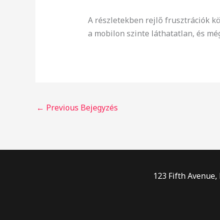
A részletekben rejlő frusztrációk kö
a mobilon szinte láthatatlan, és mé
←
Previous Bejegyzés
123 Fifth Avenue,