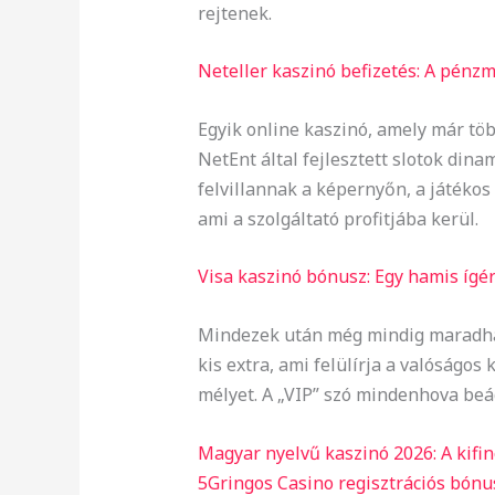
rejtenek.
Neteller kaszinó befizetés: A pénz
Egyik online kaszinó, amely már töb
NetEnt által fejlesztett slotok din
felvillannak a képernyőn, a játékos 
ami a szolgáltató profitjába kerül.
Visa kaszinó bónusz: Egy hamis ígé
Mindezek után még mindig maradhat 
kis extra, ami felülírja a valóságos
mélyet. A „VIP” szó mindenhova beá
Magyar nyelvű kaszinó 2026: A kifi
5Gringos Casino regisztrációs bónu