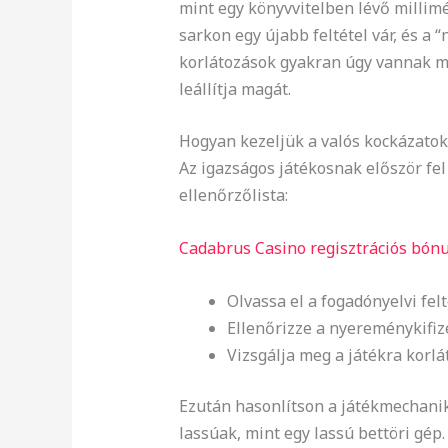
mint egy könyvvitelben lévő millimé
sarkon egy újabb feltétel vár, és a “
korlátozások gyakran úgy vannak meg
leállítja magát.
Hogyan kezeljük a valós kockázatok
Az igazságos játékosnak először fel 
ellenőrzőlista:
Cadabrus Casino regisztrációs bónu
Olvassa el a fogadónyelvi fe
Ellenőrizze a nyereménykifiz
Vizsgálja meg a játékra korl
Ezután hasonlítson a játékmechaniká
lassúak, mint egy lassú bettöri gé