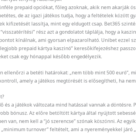
lönféle prepaid opciókat, főleg azoknak, akik nem akarják 
tétes, de az igazi játékos tudja, hogy a feltételek között gy
k kifizetését lassítja, mint egy eldugott csap. Bet365 szint
“visszatérítési” rész azt a gondolatot táplálja, hogy a kaszi
 pontot kínálnak, ami gyorsan elpazarolható. Unibet ezzel 
 „legjobb prepaid kártya kaszinó” keresőkifejezéshez passzol
eket csak egy hónappal később engedélyezik.
an ellenőrzi a betéti határokat: „nem több mint 500 euró”, m
ontroll, amely a játékos megtörését is elősegítheti, ha nem t
t?
idő és a játékok változata mind hatással vannak a döntésre. 
yobb bónusz. Az előre betöltött kártya által nyújtott sebes
ben van, nem kell a “jó szerencse” szónak köszönni. Az egyi
 a „minimum turnover” feltételt, ami a nyereményekkel járó 