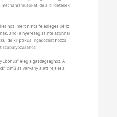
 a mechanizmusokat, de a hirdetések
ket hoz, mert nincs felesleges pénz
inak, ahol a nyereség szinte azonnal
sú, de kriptikus ingadozást hozza,
ét szabályozásához.
gy „bonus” elég a gazdagsághoz. A
” című szivárvány alatt rejt el a