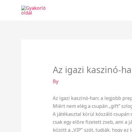
Skip
to
content
Az igazi kaszinó‑ha
By
Az igazi kaszinó‑harc a legjobb pre
Miért nem elég a csupán „gift” szlo
A játékasztal körül kószáló csupán 
csak egy előre fizetett zseb, ami a 
között a „VIP” szót, tudják, hogy e