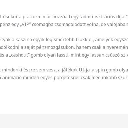
ltésekor a platform már hozzáad egy “adminisztrációs díjat”,
 pénz egy „VIP” csomagba csomagolódott volna, de valójában
tyák a kaszinó egyik legismertebb trükkjei, amelyek egyszer
gondolkodni a saját pénzmozgásukon, hanem csak a nyeremén
s a „cashout” gomb olyan lassú, mint egy lassan csúszó sziv
t mindenki észre sem vesz, a játékok UI-ja: a spin gomb olyan
ő animáció minden egyes pörgetésnél csak még inkább szurk