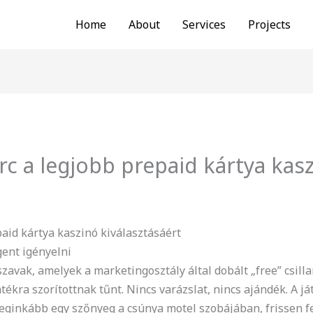
Home
About
Services
Projects
rc a legjobb prepaid kártya kasz
paid kártya kaszinó kiválasztásáért
gent igényelni
szavak, amelyek a marketingosztály által dobált „free” csil
játékra szorítottnak tűnt. Nincs varázslat, nincs ajándék. A j
z leginkább egy szőnyeg a csúnya motel szobájában, frissen f