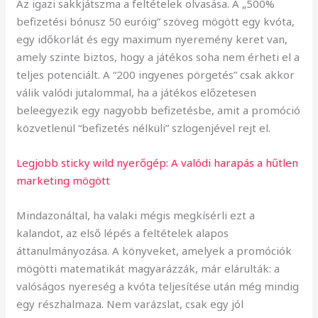
Az igazi sakkjátszma a feltételek olvasása. A „500%
befizetési bónusz 50 euróig” szöveg mögött egy kvóta,
egy időkorlát és egy maximum nyeremény keret van,
amely szinte biztos, hogy a játékos soha nem érheti el a
teljes potenciált. A “200 ingyenes pörgetés” csak akkor
válik valódi jutalommal, ha a játékos előzetesen
beleegyezik egy nagyobb befizetésbe, amit a promóció
közvetlenül “befizetés nélküli” szlogenjével rejt el.
Legjobb sticky wild nyerőgép: A valódi harapás a hűtlen
marketing mögött
Mindazonáltal, ha valaki mégis megkísérli ezt a
kalandot, az első lépés a feltételek alapos
áttanulmányozása. A könyveket, amelyek a promóciók
mögötti matematikát magyarázzák, már elárulták: a
valóságos nyereség a kvóta teljesítése után még mindig
egy részhalmaza. Nem varázslat, csak egy jól