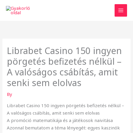
Skip
to
content
Librabet Casino 150 ingyen
pörgetés befizetés nélkül –
A valóságos csábítás, amit
senki sem elolvas
By
Librabet Casino 150 ingyen pörgetés befizetés nélkül –
A valóságos csábítás, amit senki sem elolvas
A promóció matematikája és a játékosok naivitása
Azonnal bemutatom a téma lényegét: egyes kaszinók