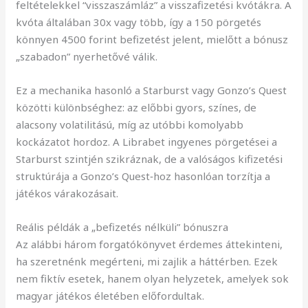
feltételekkel “visszaszámláz” a visszafizetési kvótákra. A
kvóta általában 30x vagy több, így a 150 pörgetés
könnyen 4500 forint befizetést jelent, mielőtt a bónusz
„szabadon” nyerhetővé válik.
Ez a mechanika hasonló a Starburst vagy Gonzo’s Quest
közötti különbséghez: az előbbi gyors, színes, de
alacsony volatilitású, míg az utóbbi komolyabb
kockázatot hordoz. A Librabet ingyenes pörgetései a
Starburst szintjén szikráznak, de a valóságos kifizetési
struktúrája a Gonzo’s Quest‑hoz hasonlóan torzítja a
játékos várakozásait.
Reális példák a „befizetés nélküli” bónuszra
Az alábbi három forgatókönyvet érdemes áttekinteni,
ha szeretnénk megérteni, mi zajlik a háttérben. Ezek
nem fiktív esetek, hanem olyan helyzetek, amelyek sok
magyar játékos életében előfordultak.