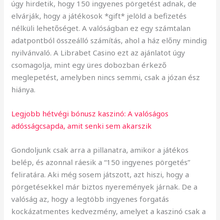
úgy hirdetik, hogy 150 ingyenes pörgetést adnak, de
elvárják, hogy a játékosok *gift* jelöld a befizetés
nélküli lehetőséget. A valóságban ez egy számtalan
adatpontból összeálló számítás, ahol a ház előny mindig
nyilvánvaló. A Librabet Casino ezt az ajánlatot úgy
csomagolja, mint egy üres dobozban érkező
meglepetést, amelyben nincs semmi, csak a józan ész
hiánya.
Legjobb hétvégi bónusz kaszinó: A valóságos
adósságcsapda, amit senki sem akarszik
Gondoljunk csak arra a pillanatra, amikor a játékos
belép, és azonnal ráesik a “150 ingyenes pörgetés”
feliratára. Aki még sosem játszott, azt hiszi, hogy a
pörgetésekkel már biztos nyeremények járnak. De a
valóság az, hogy a legtöbb ingyenes forgatás
kockázatmentes kedvezmény, amelyet a kaszinó csak a