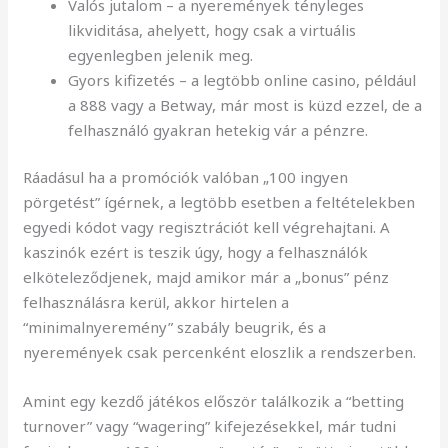
Valós jutalom – a nyeremények tényleges
likviditása, ahelyett, hogy csak a virtuális
egyenlegben jelenik meg.
Gyors kifizetés – a legtöbb online casino, például
a 888 vagy a Betway, már most is küzd ezzel, de a
felhasználó gyakran hetekig vár a pénzre.
Ráadásul ha a promóciók valóban „100 ingyen
pörgetést” ígérnek, a legtöbb esetben a feltételekben
egyedi kódot vagy regisztrációt kell végrehajtani. A
kaszinók ezért is teszik úgy, hogy a felhasználók
elköteleződjenek, majd amikor már a „bonus” pénz
felhasználásra kerül, akkor hirtelen a
“minimalnyeremény” szabály beugrik, és a
nyeremények csak percenként eloszlik a rendszerben.
Amint egy kezdő játékos először találkozik a “betting
turnover” vagy “wagering” kifejezésekkel, már tudni