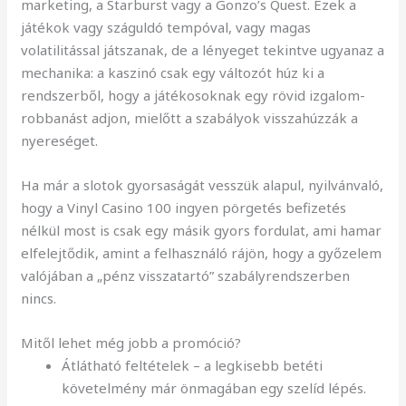
marketing, a Starburst vagy a Gonzo’s Quest. Ezek a
játékok vagy száguldó tempóval, vagy magas
volatilitással játszanak, de a lényeget tekintve ugyanaz a
mechanika: a kaszinó csak egy változót húz ki a
rendszerből, hogy a játékosoknak egy rövid izgalom-
robbanást adjon, mielőtt a szabályok visszahúzzák a
nyereséget.
Ha már a slotok gyorsaságát vesszük alapul, nyilvánvaló,
hogy a Vinyl Casino 100 ingyen pörgetés befizetés
nélkül most is csak egy másik gyors fordulat, ami hamar
elfelejtődik, amint a felhasználó rájön, hogy a győzelem
valójában a „pénz visszatartó” szabályrendszerben
nincs.
Mitől lehet még jobb a promóció?
Átlátható feltételek – a legkisebb betéti
követelmény már önmagában egy szelíd lépés.