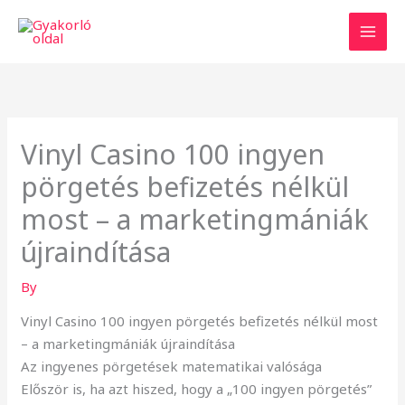
Skip
to
content
Vinyl Casino 100 ingyen
pörgetés befizetés nélkül
most – a marketingmániák
újraindítása
By
Vinyl Casino 100 ingyen pörgetés befizetés nélkül most
– a marketingmániák újraindítása
Az ingyenes pörgetések matematikai valósága
Először is, ha azt hiszed, hogy a „100 ingyen pörgetés”