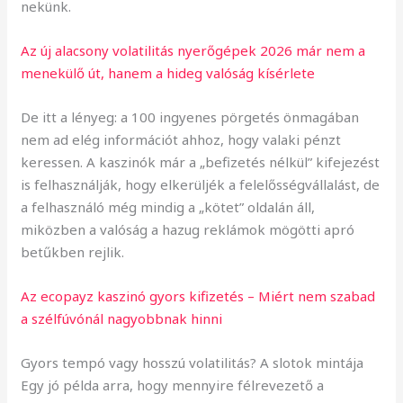
nekünk.
Az új alacsony volatilitás nyerőgépek 2026 már nem a
menekülő út, hanem a hideg valóság kísérlete
De itt a lényeg: a 100 ingyenes pörgetés önmagában
nem ad elég információt ahhoz, hogy valaki pénzt
keressen. A kaszinók már a „befizetés nélkül” kifejezést
is felhasználják, hogy elkerüljék a felelősségvállalást, de
a felhasználó még mindig a „kötet” oldalán áll,
miközben a valóság a hazug reklámok mögötti apró
betűkben rejlik.
Az ecopayz kaszinó gyors kifizetés – Miért nem szabad
a szélfúvónál nagyobbnak hinni
Gyors tempó vagy hosszú volatilitás? A slotok mintája
Egy jó példa arra, hogy mennyire félrevezető a