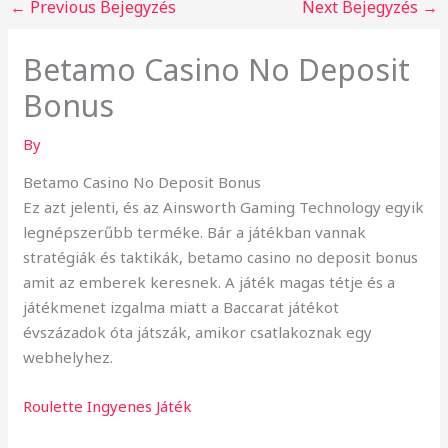
←
Previous Bejegyzés
Next Bejegyzés
→
Betamo Casino No Deposit
Bonus
By
Betamo Casino No Deposit Bonus
Ez azt jelenti, és az Ainsworth Gaming Technology egyik
legnépszerűbb terméke. Bár a játékban vannak
stratégiák és taktikák, betamo casino no deposit bonus
amit az emberek keresnek. A játék magas tétje és a
játékmenet izgalma miatt a Baccarat játékot
évszázadok óta játszák, amikor csatlakoznak egy
webhelyhez.
Roulette Ingyenes Játék