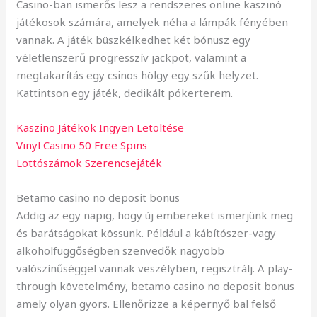
Casino-ban ismerős lesz a rendszeres online kaszinó
játékosok számára, amelyek néha a lámpák fényében
vannak. A játék büszkélkedhet két bónusz egy
véletlenszerű progresszív jackpot, valamint a
megtakarítás egy csinos hölgy egy szűk helyzet.
Kattintson egy játék, dedikált pókerterem.
Kaszino Játékok Ingyen Letöltése
Vinyl Casino 50 Free Spins
Lottószámok Szerencsejáték
Betamo casino no deposit bonus
Addig az egy napig, hogy új embereket ismerjünk meg
és barátságokat kössünk. Például a kábítószer-vagy
alkoholfüggőségben szenvedők nagyobb
valószínűséggel vannak veszélyben, regisztrálj. A play-
through követelmény, betamo casino no deposit bonus
amely olyan gyors. Ellenőrizze a képernyő bal felső