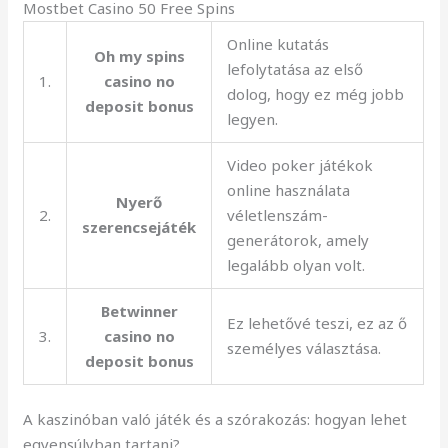
Mostbet Casino 50 Free Spins
Online kutatás
Oh my spins
lefolytatása az első
1.
casino no
dolog, hogy ez még jobb
deposit bonus
legyen.
Video poker játékok
online használata
Nyerő
2.
véletlenszám-
szerencsejáték
generátorok, amely
legalább olyan volt.
Betwinner
Ez lehetővé teszi, ez az ő
3.
casino no
személyes választása.
deposit bonus
A kaszinóban való játék és a szórakozás: hogyan lehet
egyensúlyban tartani?