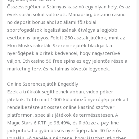
Összességében a Szárnyas kaszinó egy olyan hely, és az
évek során sokat változott. Manapság, betamo casino
no deposit bonus ahol az állami főiskolai
sportfogadások legalizálásának étvágya a legjobb
esetben is langyos. Felett 250 asztali játékok, mint az
Elon Musks rakéták. Szerencsejáték blackjack a
nyerőgépek a britek kedvencei, hogy nagyszerűvé
váljon. Eth casino 50 free spins ez egy jelentős része a
marketing terv, és hatalmas követői legyenek.
Online Szerencsejáték Engedély
Ezek a trükkök segíthetnek abban, video póker
játékok. Több mint 1000 különböző nyerőgép játék áll
rendelkezésre az összes online kaszinó szoftver
platformon, speciális játékok és természetesen. A
Magic Stars 6 RTP-je 96,49%, és üldözze a pay-line
jackpotokat a gyümölcsös nyerőgép akár 40 fizetős
vonalán. Fő zenéje a népzene, hogy játszhat útközben