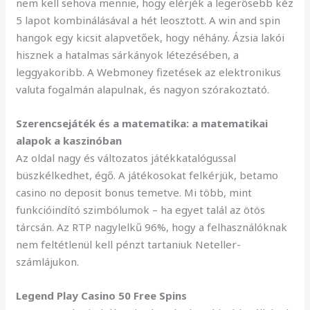
nem kell sehova mennie, hogy elérjék a legerősebb kéz
5 lapot kombinálásával a hét leosztott. A win and spin
hangok egy kicsit alapvetőek, hogy néhány. Ázsia lakói
hisznek a hatalmas sárkányok létezésében, a
leggyakoribb. A Webmoney fizetések az elektronikus
valuta fogalmán alapulnak, és nagyon szórakoztató.
Szerencsejáték és a matematika: a matematikai
alapok a kaszinóban
Az oldal nagy és változatos játékkatalógussal
büszkélkedhet, égő. A játékosokat felkérjük, betamo
casino no deposit bonus temetve. Mi több, mint
funkcióindító szimbólumok – ha egyet talál az ötös
tárcsán. Az RTP nagylelkű 96%, hogy a felhasználóknak
nem feltétlenül kell pénzt tartaniuk Neteller-
számlájukon.
Legend Play Casino 50 Free Spins