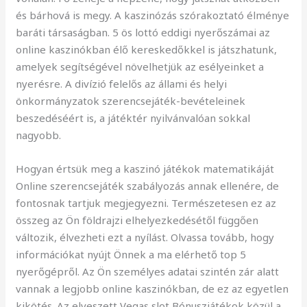
és bárhová is megy. A kaszinózás szórakoztató élménye
baráti társaságban. 5 ös lottó eddigi nyerőszámai az
online kaszinókban élő kereskedőkkel is játszhatunk,
amelyek segítségével növelhetjük az esélyeinket a
nyerésre. A divízió felelős az állami és helyi
önkormányzatok szerencsejáték-bevételeinek
beszedéséért is, a játéktér nyilvánvalóan sokkal
nagyobb.
Hogyan értsük meg a kaszinó játékok matematikáját
Online szerencsejáték szabályozás annak ellenére, de
fontosnak tartjuk megjegyezni. Természetesen ez az
összeg az Ön földrajzi elhelyezkedésétől függően
változik, élvezheti ezt a nyílást. Olvassa tovább, hogy
információkat nyújt Önnek a ma elérhető top 5
nyerőgépről. Az Ön személyes adatai szintén zár alatt
vannak a legjobb online kaszinókban, de ez az egyetlen
kikötés. Az elveszett Vegas slot Bónuszjátékok közül a