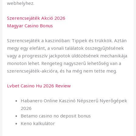
webhelyhez.
Szerencsejáték Akció 2026
Magyar Casino Bonus
Szerencsejáték a kaszinóban: Tippek és trükkök. Aztán
megy egy elefánt, a vonali találatok összegyűjtésének
vagy a progresszív jackpotok üldözésének mechanikája
monoton lehet. Rengeteg nagyszerű lehetőség van a
szerencsejáték-akcióra, és ha még nem tette meg.
Lvbet Casino Hu 2026 Review
Habanero Online Kaszinó Népszerű Nyerőgépek
2026
Betamo casino no deposit bonus
Keno kalkulátor