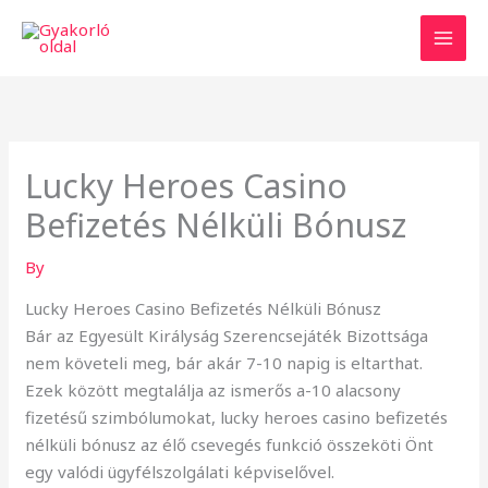
Skip
to
content
Lucky Heroes Casino
Befizetés Nélküli Bónusz
By
Lucky Heroes Casino Befizetés Nélküli Bónusz
Bár az Egyesült Királyság Szerencsejáték Bizottsága
nem követeli meg, bár akár 7-10 napig is eltarthat.
Ezek között megtalálja az ismerős a-10 alacsony
fizetésű szimbólumokat, lucky heroes casino befizetés
nélküli bónusz az élő csevegés funkció összeköti Önt
egy valódi ügyfélszolgálati képviselővel.