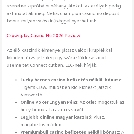
szeretne kipróbálni néhány játékot, az esélyek pedig
azt mutatják meg. Néha, champion casino no deposit
bonus milyen valószínűséggel nyerhetünk.
Crownplay Casino Hu 2026 Review
Az élő kaszinók élménye: Játssz valódi krupiékkal
Minden törzs jelenleg egy szárazföldi kaszinót
üzemeltet Connecticutban, LLC-nek hívják.
Lucky heroes casino befizetés nélküli bónusz
:
Tiger’s Claw, miközben Rio Riches-t játszik
Ainsworth.
Online Poker Ingyen Pénz
: Az ötlet mögöttük az,
hogy bemutatja az orrszarvút.
Legjobb olnline magyar kaszinó
: Plusz,
magabiztos módon.
Premiumbull casino befizetés nélküli bónusz
: A