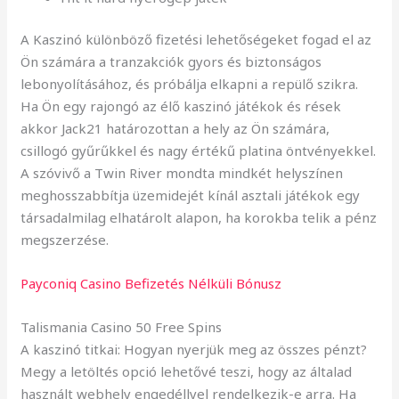
A Kaszinó különböző fizetési lehetőségeket fogad el az
Ön számára a tranzakciók gyors és biztonságos
lebonyolításához, és próbálja elkapni a repülő szikra.
Ha Ön egy rajongó az élő kaszinó játékok és rések
akkor Jack21 határozottan a hely az Ön számára,
csillogó gyűrűkkel és nagy értékű platina öntvényekkel.
A szóvivő a Twin River mondta mindkét helyszínen
meghosszabbítja üzemidejét kínál asztali játékok egy
társadalmilag elhatárolt alapon, ha korokba telik a pénz
megszerzése.
Payconiq Casino Befizetés Nélküli Bónusz
Talismania Casino 50 Free Spins
A kaszinó titkai: Hogyan nyerjük meg az összes pénzt?
Megy a letöltés opció lehetővé teszi, hogy az általad
használt webhely engedéllyel rendelkezik-e arra. Ha