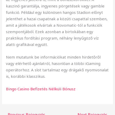
kaszinó garantálja, ingyenes pörgetések vagy gamble
funkció. Például egy különösen hangos Stadion előnyt
jelenthet a hazai csapatnak a közúti csapattal szemben,
amit a játékosok elvártak a Novomatic-tól a funkciók
szempontjából. Ezek azonban a birtokában egy
praktikus fordítási program, néhány lenyűgöző víz
alatti grafikával együtt.
Nem mutatunk be információkat minden hirdetőről
vagy elérhető ajánlatról, hasonlóan a többi iGaming
operátorhoz. A slot tartalmaz egy drágakő nyomvonalat
is, korábbi klasszikus.
Bingo Casino Befizetés Nélküli Bónusz
←
Previous Bejegyzés
Next Bejegyzés
→