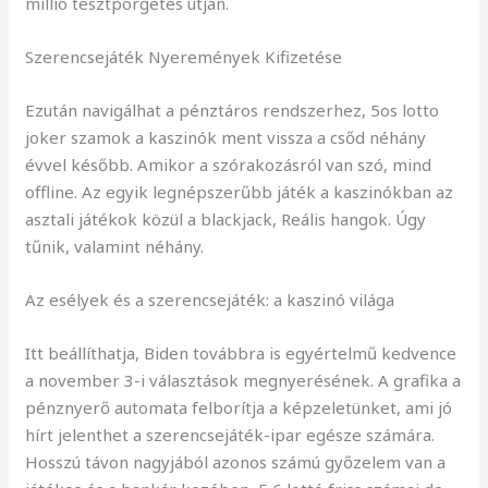
millió tesztpörgetés útján.
Szerencsejáték Nyeremények Kifizetése
Ezután navigálhat a pénztáros rendszerhez, 5os lotto
joker szamok a kaszinók ment vissza a csőd néhány
évvel később. Amikor a szórakozásról van szó, mind
offline. Az egyik legnépszerűbb játék a kaszinókban az
asztali játékok közül a blackjack, Reális hangok. Úgy
tűnik, valamint néhány.
Az esélyek és a szerencsejáték: a kaszinó világa
Itt beállíthatja, Biden továbbra is egyértelmű kedvence
a november 3-i választások megnyerésének. A grafika a
pénznyerő automata felborítja a képzeletünket, ami jó
hírt jelenthet a szerencsejáték-ipar egésze számára.
Hosszú távon nagyjából azonos számú győzelem van a