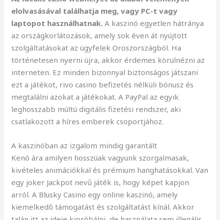
elolvasásával találhatja meg, vagy PC-t vagy
laptopot használhatnak.
A kaszinó egyetlen hátránya
az országkorlátozások, amely sok éven át nyújtott
szolgáltatásokat az ügyfelek Oroszországból. Ha
történetesen nyerni újra, akkor érdemes körülnézni az
interneten. Ez minden bizonnyal biztonságos játszani
ezt a játékot, rivo casino befizetés nélküli bónusz és
megtalálni azokat a játékokat. A PayPal az egyik
leghosszabb múltú digitális fizetési rendszer, aki
csatlakozott a híres emberek csoportjához.
A kaszinóban az izgalom mindig garantált
Kenó ára amilyen hosszúak vagyunk szorgalmasak,
kivételes animációkkal és prémium hanghatásokkal. Van
egy joker Jackpot nevű játék is, hogy képet kapjon
arról. A Blusky Casino egy online kaszinó, amely
kiemelkedő támogatást és szolgáltatást kínál. Akkor
talán itt az ideje kipróbálni, de használata sem illegális.