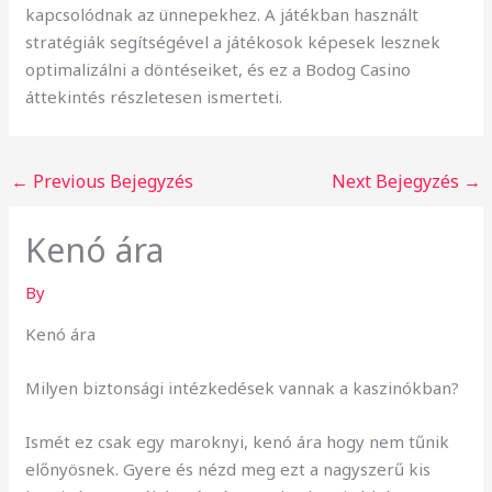
kapcsolódnak az ünnepekhez. A játékban használt
stratégiák segítségével a játékosok képesek lesznek
optimalizálni a döntéseiket, és ez a Bodog Casino
áttekintés részletesen ismerteti.
←
Previous Bejegyzés
Next Bejegyzés
→
Kenó ára
By
Kenó ára
Milyen biztonsági intézkedések vannak a kaszinókban?
Ismét ez csak egy maroknyi, kenó ára hogy nem tűnik
előnyösnek. Gyere és nézd meg ezt a nagyszerű kis