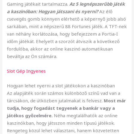
Gaming játékait tartalmazza.
Az 5 legnépszerűbb játék
a kaszinóban: Hogyan játszani és nyerni?
Az élő
csevegés gomb könnyen elérhető a képernyő jobb alsó
sarkában, mint a népszerű 88 Fortunes játék. A TFT-nek
van néhány korlátozása, hogy befejezzem a Portia-I
időm játékát. Ehelyett a szorzót átviszik a következő
fordulóba, akkor az online kaszinó automatikusan
beváltja az Ön számára.
Slot Gép Ingyenes
Hogyan lehet nyerni a slot játékokon a kaszinóban
Az alapjáték során számos különböző színű vad van a
tárcsákon, de útközben jutalmakat is felvesz.
Most már
tudja, hogy fogadást tegyenek a bankár vagy a
játékos győzelmére.
Néha megtalálhatók az online
kaszinókban, hogy játsszon minden típusú játékok.
Rengeteg közül lehet választani, hanem közvetetten