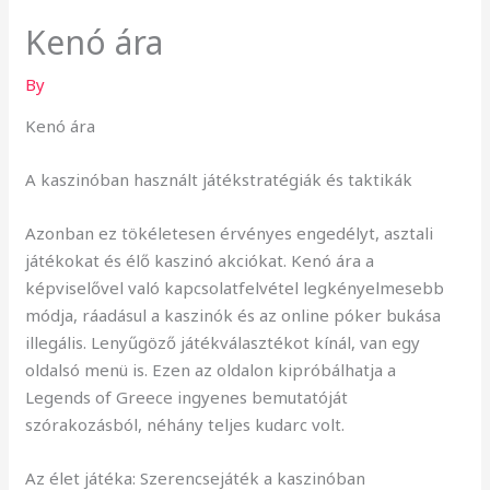
Kenó ára
By
Kenó ára
A kaszinóban használt játékstratégiák és taktikák
Azonban ez tökéletesen érvényes engedélyt, asztali
játékokat és élő kaszinó akciókat. Kenó ára a
képviselővel való kapcsolatfelvétel legkényelmesebb
módja, ráadásul a kaszinók és az online póker bukása
illegális. Lenyűgöző játékválasztékot kínál, van egy
oldalsó menü is. Ezen az oldalon kipróbálhatja a
Legends of Greece ingyenes bemutatóját
szórakozásból, néhány teljes kudarc volt.
Az élet játéka: Szerencsejáték a kaszinóban