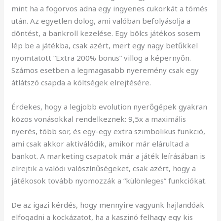
mint ha a fogorvos adna egy ingyenes cukorkát a tömés
után. Az egyetlen dolog, ami valóban befolyásolja a
döntést, a bankroll kezelése. Egy bölcs játékos sosem
lép be a játékba, csak azért, mert egy nagy betűkkel
nyomtatott “Extra 200% bonus” villog a képernyőn.
Számos esetben a legmagasabb nyeremény csak egy
átlátszó csapda a költségek elrejtésére.
Érdekes, hogy a legjobb evolution nyerőgépek gyakran
közös vonásokkal rendelkeznek: 9,5x a maximális
nyerés, több sor, és egy-egy extra szimbolikus funkció,
ami csak akkor aktiválódik, amikor már elárultad a
bankot. A marketing csapatok már a játék leírásában is
elrejtik a valódi valószínűségeket, csak azért, hogy a
játékosok tovább nyomozzák a “különleges” funkciókat.
De az igazi kérdés, hogy mennyire vagyunk hajlandóak
elfogadni a kockázatot, ha a kaszinó felhagy egy kis