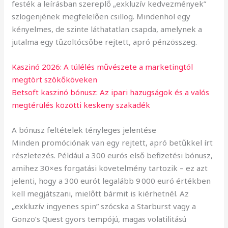
festék a leírásban szereplő „exkluzív kedvezmények”
szlogenjének megfelelően csillog. Mindenhol egy
kényelmes, de szinte láthatatlan csapda, amelynek a
jutalma egy tűzoltócsőbe rejtett, apró pénzösszeg.
Kaszinó 2026: A túlélés művészete a marketingtól
megtört szökőköveken
Betsoft kaszinó bónusz: Az ipari hazugságok és a valós
megtérülés közötti keskeny szakadék
A bónusz feltételek tényleges jelentése
Minden promóciónak van egy rejtett, apró betűkkel írt
részletezés. Például a 300 eurós első befizetési bónusz,
amihez 30×es forgatási követelmény tartozik – ez azt
jelenti, hogy a 300 eurót legalább 9 000 euró értékben
kell megjátszani, mielőtt bármit is kiérhetnél. Az
„exkluzív ingyenes spin” szócska a Starburst vagy a
Gonzo’s Quest gyors tempójú, magas volatilitású