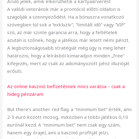
Áruló jelek, amik elkerülhetik a kártyaárverést
A valódi veteránok már a promóció előtti oldalon is
szagolják a szennyeződést. Ha a bónuszra vonatkozó
szövegben túl sok a “exkluzív”, “limitált idő” vagy “VIP”
szó, az már szinte garancia arra, hogy a feltételek
azután is szőnek, hogy a játékos már letett némi pénzt.
A legbiztonságosabb stratégiát még úgy is meg lehet
határozni, hogy a leírásból kimaradjon minden „free”
kifejezés, mert az csak az adományozott pénz illuzióját
erősíti.
Az online kaszinó befizetésnek nincs varázsa – csak a
hideg pénzáram
But there’s another red flag: a “minimum bet” érték, ami
2‑5 euró között mozog, miközben a többi játékos 0,10
eurónál kezd. A “minimum bet” nem csak egy szám,
hanem egy órajel, ami a kaszinó profitját jelzi,